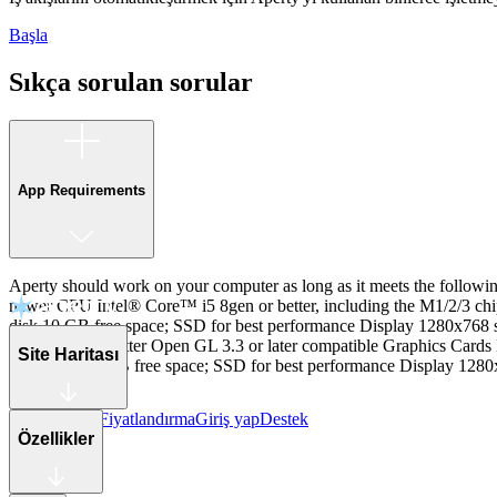
Başla
Sıkça sorulan sorular
App Requirements
Aperty should work on your computer as long as it meets the foll
newer CPU Intel® Core™ i5 8gen or better, including the M1/2/
disk 10 GB free space; SSD for best performance Display 1280x768 
Ryzen™ 5 or better Open GL 3.3 or later compatible Graphics Ca
Site Haritası
Hard disk 10 GB free space; SSD for best performance Display 1280x
Değişiklikler
Fiyatlandırma
Giriş yap
Destek
Özellikler