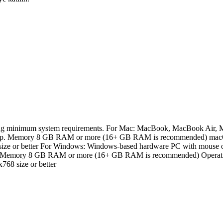
owing minimum system requirements. For Mac: MacBook, MacBook Air, 
3 chip. Memory 8 GB RAM or more (16+ GB RAM is recommended) mac
size or better For Windows: Windows-based hardware PC with mouse o
rds Memory 8 GB RAM or more (16+ GB RAM is recommended) Operating
768 size or better