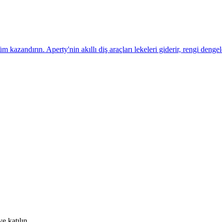
azandırın. Aperty'nin akıllı diş araçları lekeleri giderir, rengi dengele
e katılın.