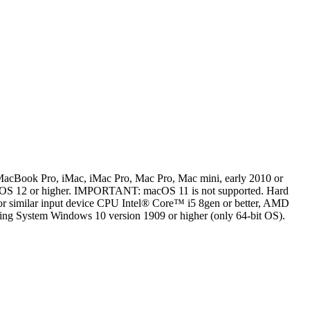
MacBook Pro, iMac, iMac Pro, Mac Pro, Mac mini, early 2010 or
OS 12 or higher. IMPORTANT: macOS 11 is not supported. Hard
r similar input device CPU Intel® Core™ i5 8gen or better, AMD
 System Windows 10 version 1909 or higher (only 64-bit OS).