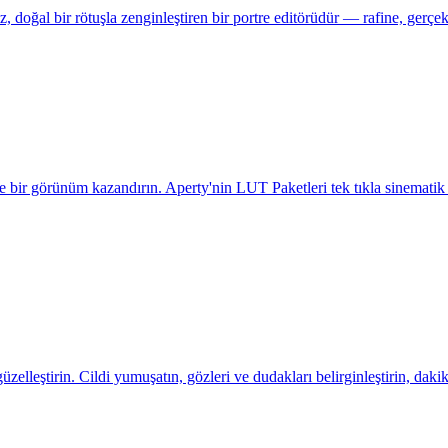
, doğal bir rötuşla zenginleştiren bir portre editörüdür — rafine, gerçekç
 bir görünüm kazandırın. Aperty'nin LUT Paketleri tek tıkla sinematik to
güzelleştirin. Cildi yumuşatın, gözleri ve dudakları belirginleştirin, daki