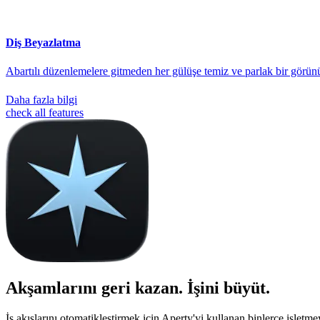
Diş Beyazlatma
Abartılı düzenlemelere gitmeden her gülüşe temiz ve parlak bir görünüm k
Daha fazla bilgi
check all features
Akşamlarını geri kazan. İşini büyüt.
İş akışlarını otomatikleştirmek için Aperty'yi kullanan binlerce işletmey