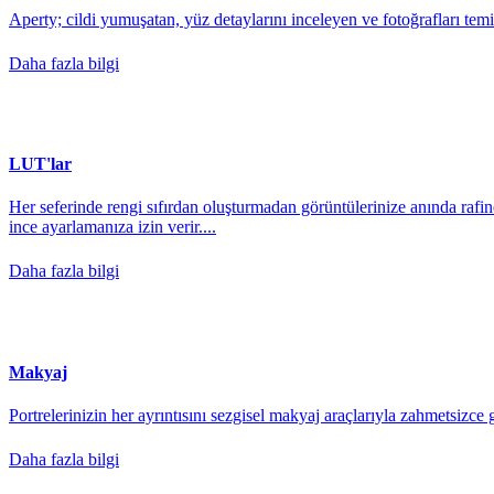
Aperty; cildi yumuşatan, yüz detaylarını inceleyen ve fotoğrafları temiz
Daha fazla bilgi
LUT'lar
Her seferinde rengi sıfırdan oluşturmadan görüntülerinize anında rafine
ince ayarlamanıza izin verir....
Daha fazla bilgi
Makyaj
Portrelerinizin her ayrıntısını sezgisel makyaj araçlarıyla zahmetsizce 
Daha fazla bilgi