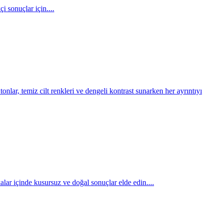
i sonuçlar için....
nlar, temiz cilt renkleri ve dengeli kontrast sunarken her ayrıntıyı
kalar içinde kusursuz ve doğal sonuçlar elde edin....