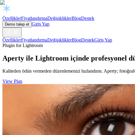
Open chat
Özellikler
Fiyatlandırma
Değişiklikler
Blog
Destek
Giriş Yap
Demo talep et
Özellikler
Fiyatlandırma
Değişiklikler
Blog
Destek
Giriş Yap
Plugin for Lightroom
Aperty ile Lightroom içinde profesyonel d
Kaliteden ödün vermeden düzenlemenizi hızlandırın. Aperty; fotoğrafçı
View Plan