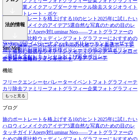
カリ除去
ファミリーフォトグラフィー
企業フォトグラフィー
学校と卒業
メイクアップ
ダークサークル除去
スタジオライト
調整
ポートレート・ボケ
旅のポートレートを格上げする10のヒント
2025年に試したい
法的情報
ハロウィンメイクのアイデア5選
自然な写真のための目のレ
タッチガイド
Aperty対Luminar Neo——フォトグラファーの
ための徹底比較
ウェディングフォトグラファーにおすすめの
Skylum プライバシーとクッキーポリシー
エンドユーザー使
アプリ
編集ニーズに応えるEvotoの代替ソフト厳選
ポートレ
Site Map
用許諾契約
利用規約
著作権ポリシー
その他の苦情ポリシー
ート撮影に最適なライティングモディファイアー
モノクロポ
（商標を含む）
キャンセルおよび返金ポリシー
ートレート撮影：クリエイティブなアプローチ
変更履歴
価格
ログイン
サポート
機能
フリークエンシーセパレーター
イベントフォトグラフィー
テ
カリ除去
ファミリーフォトグラフィー
企業フォトグラフィー
もっと見る
ブログ
旅のポートレートを格上げする10のヒント
2025年に試したい
ハロウィンメイクのアイデア5選
自然な写真のための目のレ
タッチガイド
Aperty対Luminar Neo——フォトグラファーの
ための徹底比較
ウェディングフォトグラファーにおすすめの