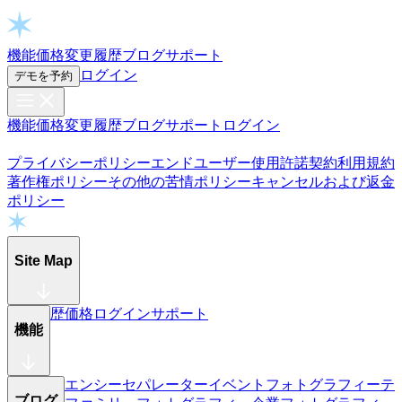
Open chat
機能
価格
変更履歴
ブログ
サポート
ログイン
デモを予約
機能
価格
変更履歴
ブログ
サポート
ログイン
プライバシーポリシー
エンドユーザー使用許諾契約
利用規約
著作権ポリシー
その他の苦情ポリシー
キャンセルおよび返金
ポリシー
Site Map
変更履歴
価格
ログイン
サポート
機能
フリークエンシーセパレーター
イベントフォトグラフィー
テ
ブログ