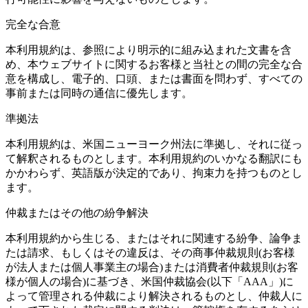
完全な合意
本利用規約は、参照により明示的に組み込まれた文書を含
め、本ウェブサイトに関するお客様と当社との間の完全な合
意を構成し、電子的、口頭、または書面を問わず、すべての
事前または同時の通信に優先します。
準拠法
本利用規約は、米国ニューヨーク州法に準拠し、それに従っ
て解釈されるものとします。本利用規約のいかなる翻訳にも
かかわらず、英語版が決定的であり、拘束力を持つものとし
ます。
仲裁またはその他の紛争解決
本利用規約から生じる、またはそれに関連する紛争、論争ま
たは請求、もしくはその違反は、その商事仲裁規則(お客様
が法人または個人事業主の場合)または消費者仲裁規則(お客
様が個人の場合)に基づき、米国仲裁協会(以下「AAA」)に
よって管理される仲裁により解決されるものとし、仲裁人に