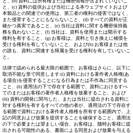
と、(b) 資料には所有権または機密情報が含まれていないこ
と、(c) 資料の提供および当社による本ウェブサイトおよび
本製品との関連での使用は、第三者の権利の侵害ではなく、
また侵害することにもならないこと、(d) すべての資料が正
確かつ真実であること、(e) 当社は資料に関する機密保持義
務を負わないこと、(f) 当社は、資料を使用または開示する
権利を有すること、(g) お客様は、資料と引き換えに補償を
受ける権利を有していないこと、および(h) お客様または他
の誰も、資料に関連する帰属を受ける権利を有していないこ
と。
法律で認められる最大限の範囲で、お客様はさらに、以下に
取消不能な形で同意します:(i) 資料における著作者人格権(あ
る場合)を侵害することになる行為または不作為に同意する
こと、(ii) 適用法の下で存在する範囲で、資料におけるすべ
てのまたはお客様の著作者人格権を放棄すること、および
(iii) 資料の開発に関与した、または当社に提出される資料に
対する権利を有するすべての他の者が、適用法の下で存在す
る範囲で資料における著作者人格権を所有する範囲内で、上
記の同意および放棄を提供することを確保すること。適用法
の下で必要または望ましい場合、お客様は、随時お客様に提
出される可能性のある、書面による同意および放棄を与える