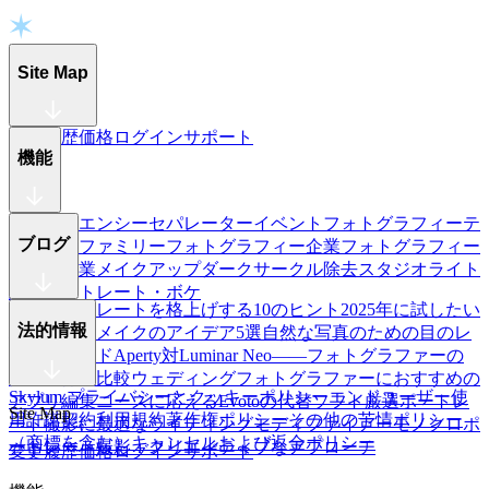
Site Map
変更履歴
価格
ログイン
サポート
機能
フリークエンシーセパレーター
イベントフォトグラフィー
テ
ブログ
カリ除去
ファミリーフォトグラフィー
企業フォトグラフィー
学校と卒業
メイクアップ
ダークサークル除去
スタジオライト
調整
ポートレート・ボケ
旅のポートレートを格上げする10のヒント
2025年に試したい
法的情報
ハロウィンメイクのアイデア5選
自然な写真のための目のレ
タッチガイド
Aperty対Luminar Neo——フォトグラファーの
ための徹底比較
ウェディングフォトグラファーにおすすめの
Skylum プライバシーとクッキーポリシー
エンドユーザー使
アプリ
編集ニーズに応えるEvotoの代替ソフト厳選
ポートレ
Site Map
用許諾契約
利用規約
著作権ポリシー
その他の苦情ポリシー
ート撮影に最適なライティングモディファイアー
モノクロポ
（商標を含む）
キャンセルおよび返金ポリシー
ートレート撮影：クリエイティブなアプローチ
変更履歴
価格
ログイン
サポート