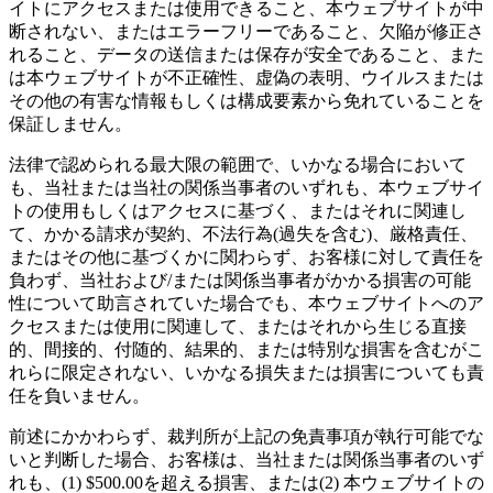
イトにアクセスまたは使用できること、本ウェブサイトが中
断されない、またはエラーフリーであること、欠陥が修正さ
れること、データの送信または保存が安全であること、また
は本ウェブサイトが不正確性、虚偽の表明、ウイルスまたは
その他の有害な情報もしくは構成要素から免れていることを
保証しません。
法律で認められる最大限の範囲で、いかなる場合において
も、当社または当社の関係当事者のいずれも、本ウェブサイ
トの使用もしくはアクセスに基づく、またはそれに関連し
て、かかる請求が契約、不法行為(過失を含む)、厳格責任、
またはその他に基づくかに関わらず、お客様に対して責任を
負わず、当社および/または関係当事者がかかる損害の可能
性について助言されていた場合でも、本ウェブサイトへのア
クセスまたは使用に関連して、またはそれから生じる直接
的、間接的、付随的、結果的、または特別な損害を含むがこ
れらに限定されない、いかなる損失または損害についても責
任を負いません。
前述にかかわらず、裁判所が上記の免責事項が執行可能でな
いと判断した場合、お客様は、当社または関係当事者のいず
れも、(1) $500.00を超える損害、または(2) 本ウェブサイトの