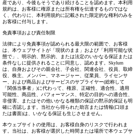
産であり、今後もそうであり続けることを認めます。本利用
規約は、お客様に権原または所有権を伝達するものではな
く、代わりに、本利用規約に記載された限定的な権利のみを
お客様に付与します。
免責事項および責任制限
法律により免責事項が認められる最大限の範囲で、お客様
は、本ウェブサイトが「現状のまま」および「利用可能な状
態で」、明示的、黙示的、または法定のいかなる保証または
条件なしに提供されることに同意し、認めます。Skylum
は、自身およびその親会社、子会社、関連会社、役員、取締
役、株主、メンバー、マネージャー、従業員、ライセンサ
ー、および商品およびサービスのサプライヤー(総称して
「関係当事者」)に代わって、権原、正確性、適合性、適用
可能性、商品性、パフォーマンス、特定の目的への適合性、
非侵害、またはその他いかなる種類の保証の黙示的保証も明
確に否認します。当社から得られた助言または情報(口頭ま
たは書面)は、いかなる保証も生じさせません。
本ウェブサイトの使用は、お客様自身のリスクで行われま
す。当社は、お客様が選択した時間または場所で本ウェブサ