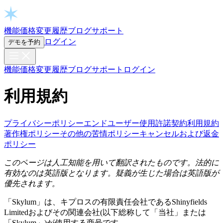
Open chat
機能
価格
変更履歴
ブログ
サポート
ログイン
デモを予約
機能
価格
変更履歴
ブログ
サポート
ログイン
利用規約
プライバシーポリシー
エンドユーザー使用許諾契約
利用規約
著作権ポリシー
その他の苦情ポリシー
キャンセルおよび返金
ポリシー
このページは人工知能を用いて翻訳されたものです。法的に
有効なのは英語版となります。疑義が生じた場合は英語版が
優先されます。
「Skylum」は、キプロスの有限責任会社であるShinyfields
Limitedおよびその関連会社(以下総称して「当社」または
「Skylum」)が使用する商号です。