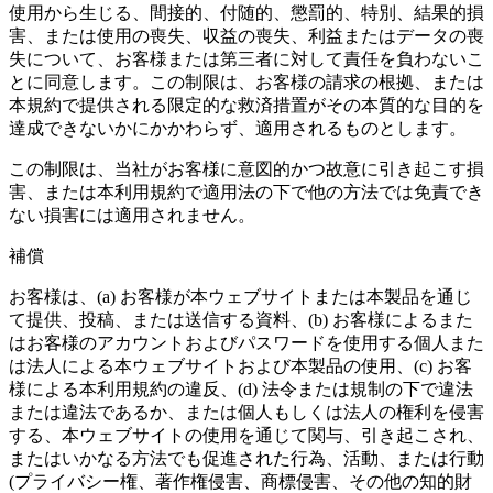
使用から生じる、間接的、付随的、懲罰的、特別、結果的損
害、または使用の喪失、収益の喪失、利益またはデータの喪
失について、お客様または第三者に対して責任を負わないこ
とに同意します。この制限は、お客様の請求の根拠、または
本規約で提供される限定的な救済措置がその本質的な目的を
達成できないかにかかわらず、適用されるものとします。
この制限は、当社がお客様に意図的かつ故意に引き起こす損
害、または本利用規約で適用法の下で他の方法では免責でき
ない損害には適用されません。
補償
お客様は、(a) お客様が本ウェブサイトまたは本製品を通じ
て提供、投稿、または送信する資料、(b) お客様によるまた
はお客様のアカウントおよびパスワードを使用する個人また
は法人による本ウェブサイトおよび本製品の使用、(c) お客
様による本利用規約の違反、(d) 法令または規制の下で違法
または違法であるか、または個人もしくは法人の権利を侵害
する、本ウェブサイトの使用を通じて関与、引き起こされ、
またはいかなる方法でも促進された行為、活動、または行動
(プライバシー権、著作権侵害、商標侵害、その他の知的財