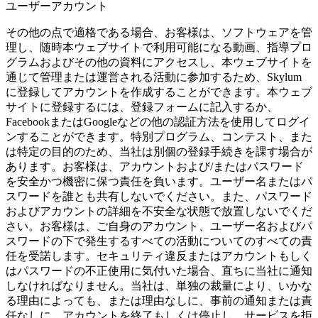
ユーザーアカウント
その他の点で適格である場合、お客様は、ソフトウェアを管
理し、随時本ウェブサイトで利用可能になる動画、指導プロ
グラムおよびその他の資料にアクセスし、本ウェブサイトを
通じて管理または運営される活動に参加するため、Skylum
に登録してアカウントを作成することができます。本ウェブ
サイトに登録するには、登録フォームに記入するか、
FacebookまたはGoogleなどの他の認証方法を使用してログイ
ンすることができます。特別プログラム、コンテスト、また
は特定の目的のため、当社は別個の登録手続きを課す場合が
あります。お客様は、アカウントおよび/またはパスワード
を安全かつ機密に保つ責任を負います。ユーザー名またはパ
スワードを誰とも共有しないでください。また、パスワード
およびアカウントの詳細を不安全な状態で放置しないでくだ
さい。お客様は、ご自身のアカウント、ユーザー名およびパ
スワードの下で発生するすべての活動についてのすべての責
任を受諾します。セキュリティ違反またはアカウントもしく
はパスワードの不正使用に気付いた場合、直ちに当社に通知
しなければなりません。当社は、単独の裁量により、いかな
る理由によっても、または理由なしに、事前の通知または責
任なしに、アカウントを終了もしくは停止し、サービスを拒