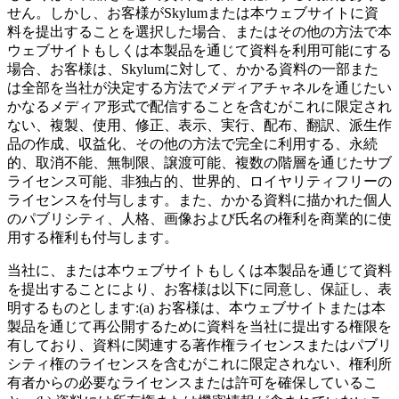
せん。しかし、お客様がSkylumまたは本ウェブサイトに資
料を提出することを選択した場合、またはその他の方法で本
ウェブサイトもしくは本製品を通じて資料を利用可能にする
場合、お客様は、Skylumに対して、かかる資料の一部また
は全部を当社が決定する方法でメディアチャネルを通じたい
かなるメディア形式で配信することを含むがこれに限定され
ない、複製、使用、修正、表示、実行、配布、翻訳、派生作
品の作成、収益化、その他の方法で完全に利用する、永続
的、取消不能、無制限、譲渡可能、複数の階層を通じたサブ
ライセンス可能、非独占的、世界的、ロイヤリティフリーの
ライセンスを付与します。また、かかる資料に描かれた個人
のパブリシティ、人格、画像および氏名の権利を商業的に使
用する権利も付与します。
当社に、または本ウェブサイトもしくは本製品を通じて資料
を提出することにより、お客様は以下に同意し、保証し、表
明するものとします:(a) お客様は、本ウェブサイトまたは本
製品を通じて再公開するために資料を当社に提出する権限を
有しており、資料に関連する著作権ライセンスまたはパブリ
シティ権のライセンスを含むがこれに限定されない、権利所
有者からの必要なライセンスまたは許可を確保しているこ