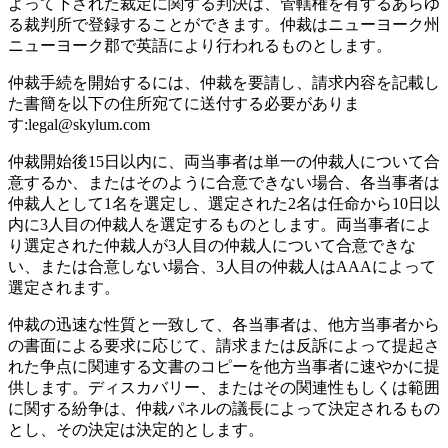
よって下された裁定に関する判決は、管轄権を有するあらゆ
る裁判所で登録することができます。仲裁はニューヨーク州
ニューヨーク郡で英語により行われるものとします。
仲裁手続を開始するには、仲裁を要請し、請求内容を記載し
た書簡を以下の住所宛てに送付する必要がありま
す:legal@skylum.com
仲裁開始後15日以内に、両当事者は単一の仲裁人について合
意するか、またはそのように合意できない場合、各当事者は
仲裁人として1名を選定し、選定された2名は任命から10日以
内に3人目の仲裁人を選定するものとします。両当事者によ
り選定された仲裁人が3人目の仲裁人について合意できな
い、または合意しない場合、3人目の仲裁人はAAAによって
選定されます。
仲裁の迅速な性質と一致して、各当事者は、他方当事者から
の書面による要求に応じて、請求または反訴によって提起さ
れた争点に関連する文書のコピーを他方当事者に速やかに提
供します。ディスカバリー、またはその関連性もしくは範囲
に関する紛争は、仲裁パネルの議長によって決定されるもの
とし、その決定は決定的とします。