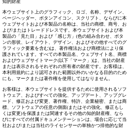
知的財産
本ウェブサイト上のグラフィック、ロゴ、名称、デザイン、
ページヘッダー、ボタンアイコン、スクリプト、ならびに本
ウェブサイトおよび本製品の名称は、当社の商標、商号、お
よび/またはトレードドレスです。本ウェブサイトおよび本
製品の「見た目」および「感じ方」(色の組み合わせ、ボタ
ンの形状、レイアウト、デザイン、およびその他すべてのグ
ラフィック要素を含む)は、著作権法および商標法により保
護されています。すべての本製品名、ウェブサイト名、商標
およびウェブサイトマーク(以下「マーク」)は、当社の財産
または表示されるそれぞれの所有者の財産です。お客様は、
本利用規約により認可された範囲以外のいかなる目的のため
にも、マークまたは著作権を使用してはなりません。
お客様は、本ウェブサイトを提供するために使用されるソフ
トウェア、およびすべての強化、アップデート、アップグレ
ード、修正および変更、著作権、特許、企業秘密、または商
標、ソフトウェアの任意の側面(またはその強化、修正もし
くは変更)を保護または関連するその他の知的財産権、なら
びにすべての付属ドキュメンテーションは、場合に応じて当
社および/または当社のライセンサーの単独かつ排他的な財