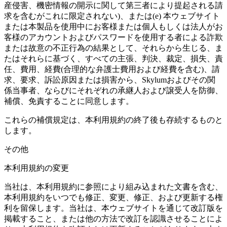
産侵害、機密情報の開示に関して第三者により提起される請
求を含むがこれに限定されない)、または(e) 本ウェブサイト
または本製品を使用中にお客様または個人もしくは法人がお
客様のアカウントおよびパスワードを使用する者による詐欺
または故意の不正行為の結果として、それらから生じる、ま
たはそれらに基づく、すべての主張、判決、裁定、損失、責
任、費用、経費(合理的な弁護士費用および経費を含む)、請
求、要求、訴訟原因または損害から、Skylumおよびその関
係当事者、ならびにそれぞれの承継人および譲受人を防御、
補償、免責することに同意します。
これらの補償規定は、本利用規約の終了後も存続するものと
します。
その他
本利用規約の変更
当社は、本利用規約に参照により組み込まれた文書を含む、
本利用規約をいつでも修正、変更、修正、および更新する権
利を留保します。当社は、本ウェブサイトを通じて改訂版を
掲載すること、または他の方法で改訂を認識させることによ