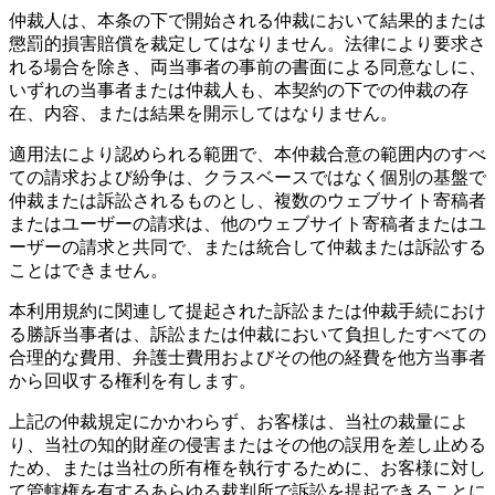
仲裁人は、本条の下で開始される仲裁において結果的または
懲罰的損害賠償を裁定してはなりません。法律により要求さ
れる場合を除き、両当事者の事前の書面による同意なしに、
いずれの当事者または仲裁人も、本契約の下での仲裁の存
在、内容、または結果を開示してはなりません。
適用法により認められる範囲で、本仲裁合意の範囲内のすべ
ての請求および紛争は、クラスベースではなく個別の基盤で
仲裁または訴訟されるものとし、複数のウェブサイト寄稿者
またはユーザーの請求は、他のウェブサイト寄稿者またはユ
ーザーの請求と共同で、または統合して仲裁または訴訟する
ことはできません。
本利用規約に関連して提起された訴訟または仲裁手続におけ
る勝訴当事者は、訴訟または仲裁において負担したすべての
合理的な費用、弁護士費用およびその他の経費を他方当事者
から回収する権利を有します。
上記の仲裁規定にかかわらず、お客様は、当社の裁量によ
り、当社の知的財産の侵害またはその他の誤用を差し止める
ため、または当社の所有権を執行するために、お客様に対し
て管轄権を有するあらゆる裁判所で訴訟を提起できることに