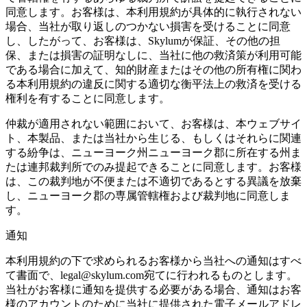
同意します。お客様は、本利用規約が具体的に執行されない
場合、当社が取り返しのつかない損害を受けることに同意
し、したがって、お客様は、Skylumが保証、その他の担
保、または損害の証明なしに、当社に他の救済策が利用可能
である場合に加えて、知的財産またはその他の所有権に関わ
る本利用規約の違反に関する適切な衡平法上の救済を受ける
権利を有することに同意します。
仲裁が適用されない範囲において、お客様は、本ウェブサイ
ト、本製品、または当社から生じる、もしくはそれらに関連
する紛争は、ニューヨーク州ニューヨーク郡に所在する州ま
たは連邦裁判所でのみ提起できることに同意します。お客様
は、この裁判地が不便または不適切であるとする異議を放棄
し、ニューヨーク郡の専属管轄権および裁判地に同意しま
す。
通知
本利用規約の下で求められるお客様から当社への通知はすべ
て書面で、legal@skylum.com宛てに行われるものとします。
当社がお客様に通知を提供する必要がある場合、通知はお客
様のアカウントのために当社に提供された電子メールアドレ