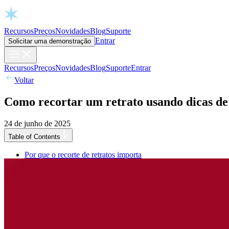
Open chat
Recursos
Preços
Novidades
Blog
Suporte
Entrar
Solicitar uma demonstração
Recursos
Preços
Novidades
Blog
Suporte
Entrar
Voltar
Como recortar um retrato usando dicas de
24 de junho de 2025
Table of Contents
Por que o recorte de retratos importa
Como recortar uma imagem no Aperty: guia de recorte de retrat
Passo 1: Importe sua imagem
Passo 2: Abra a ferramenta de recorte
Passo 3: Escolha seu recorte e ajuste a composição
Passo 4: Refine sua composição usando ferramentas avançadas
Passo 5: Aplique e siga em frente
Entendendo proporções e quando usá-las
Dicas inteligentes de recorte para retratos