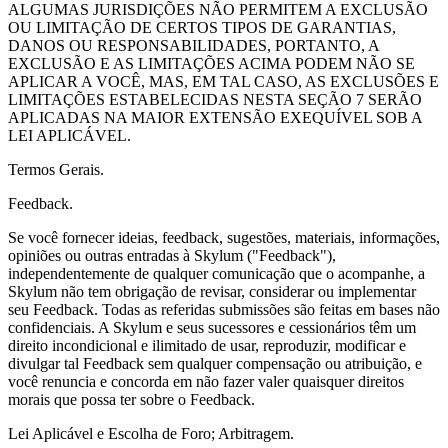
ALGUMAS JURISDIÇÕES NÃO PERMITEM A EXCLUSÃO
OU LIMITAÇÃO DE CERTOS TIPOS DE GARANTIAS,
DANOS OU RESPONSABILIDADES, PORTANTO, A
EXCLUSÃO E AS LIMITAÇÕES ACIMA PODEM NÃO SE
APLICAR A VOCÊ, MAS, EM TAL CASO, AS EXCLUSÕES E
LIMITAÇÕES ESTABELECIDAS NESTA SEÇÃO 7 SERÃO
APLICADAS NA MAIOR EXTENSÃO EXEQUÍVEL SOB A
LEI APLICÁVEL.
Termos Gerais.
Feedback.
Se você fornecer ideias, feedback, sugestões, materiais, informações,
opiniões ou outras entradas à Skylum ("Feedback"),
independentemente de qualquer comunicação que o acompanhe, a
Skylum não tem obrigação de revisar, considerar ou implementar
seu Feedback. Todas as referidas submissões são feitas em bases não
confidenciais. A Skylum e seus sucessores e cessionários têm um
direito incondicional e ilimitado de usar, reproduzir, modificar e
divulgar tal Feedback sem qualquer compensação ou atribuição, e
você renuncia e concorda em não fazer valer quaisquer direitos
morais que possa ter sobre o Feedback.
Lei Aplicável e Escolha de Foro; Arbitragem.