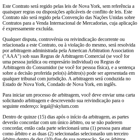
Este Contrato será regido pelas leis de Nova York, sem referência a
quaisquer regras ou disposições aplicáveis de conflito de leis. Este
Contrato não será regido pela Convenção das Nações Unidas sobre
Contratos para a Venda Internacional de Mercadorias, cuja aplicação
é expressamente excluída.
Qualquer disputa, controvérsia ou reivindicação decorrente ou
relacionada a este Contrato, ou à violação do mesmo, será resolvida
por arbitragem administrada pela American Arbitration Association
("AAA") sob suas Regras de Arbitragem Comercial (se você for
uma pessoa jurídica ou empresário individual) ou Regras de
Arbitragem do Consumidor (se você for pessoa física), e a sentença
sobre a decisão proferida pelo(s) árbitro(s) pode ser apresentada em
qualquer tribunal com jurisdição. A arbitragem será conduzida no
Estado de Nova York, Condado de Nova York, em inglês.
Para iniciar um processo de arbitragem, você deve enviar uma carta
solicitando arbitragem e descrevendo sua reivindicação para o
seguinte endereço: legal@skylum.com
Dentro de quinze (15) dias após o início da arbitragem, as partes
deverão concordar com um único árbitro, ou se não puderem
concordar, então cada parte selecionará uma (1) pessoa para atuar
como árbitro e as duas (2) selecionadas selecionarão um terceiro
árbitro dentro de dez (10) dias de sua nomeação. Se os árbitros