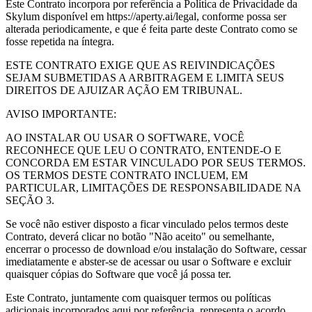
Este Contrato incorpora por referência a Política de Privacidade da
Skylum disponível em https://aperty.ai/legal, conforme possa ser
alterada periodicamente, e que é feita parte deste Contrato como se
fosse repetida na íntegra.
ESTE CONTRATO EXIGE QUE AS REIVINDICAÇÕES
SEJAM SUBMETIDAS A ARBITRAGEM E LIMITA SEUS
DIREITOS DE AJUIZAR AÇÃO EM TRIBUNAL.
AVISO IMPORTANTE:
AO INSTALAR OU USAR O SOFTWARE, VOCÊ
RECONHECE QUE LEU O CONTRATO, ENTENDE-O E
CONCORDA EM ESTAR VINCULADO POR SEUS TERMOS.
OS TERMOS DESTE CONTRATO INCLUEM, EM
PARTICULAR, LIMITAÇÕES DE RESPONSABILIDADE NA
SEÇÃO 3.
Se você não estiver disposto a ficar vinculado pelos termos deste
Contrato, deverá clicar no botão "Não aceito" ou semelhante,
encerrar o processo de download e/ou instalação do Software, cessar
imediatamente e abster-se de acessar ou usar o Software e excluir
quaisquer cópias do Software que você já possa ter.
Este Contrato, juntamente com quaisquer termos ou políticas
adicionais incorporados aqui por referência, representa o acordo