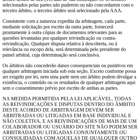
selecionados pelas partes não puderem ou não concordarem com o
terceiro árbitro, o terceiro árbitro será selecionado pela AAA.
Consistente com a natureza expedita da arbitragem, cada parte,
mediante solicitação por escrito da outra parte, fornecerá
prontamente à outra cópias de documentos relevantes para as
questões levantadas por qualquer reivindicação ou contra-
reivindicação. Qualquer disputa relativa à descoberta, ou à
relevância ou escopo dela, será determinada pelo presidente do
painel arbitral, cuja determinação será conclusiva.
Os árbitros não concederão danos consequenciais ou punitivos em
qualquer arbitragem iniciada sob esta seção. Exceto conforme possa
ser exigido por lei, nem uma parte nem um árbitro podem divulgar a
existência, o conteúdo ou os resultados de qualquer arbitragem aqui
sem o consentimento prévio por escrito de ambas as partes.
NA MEDIDA PERMITIDA PELA LEI APLICÁVEL, TODAS
AS REIVINDICAÇÕES E DISPUTAS DENTRO DO ÂMBITO
DESTE ACORDO DE ARBITRAGEM DEVEM SER
ARBITRADAS OU LITIGADAS EM BASE INDIVIDUAL E
NÃO COLETIVA, E AS REIVINDICAÇÕES DE MAIS DE UM
COLABORADOR OU USUÁRIO DO SITE NÃO PODEM SER
ARBITRADAS OU LITIGADAS CONJUNTAMENTE OU
CONSOLIDADAS COM AQUELAS DE QUALQUER OUTRO