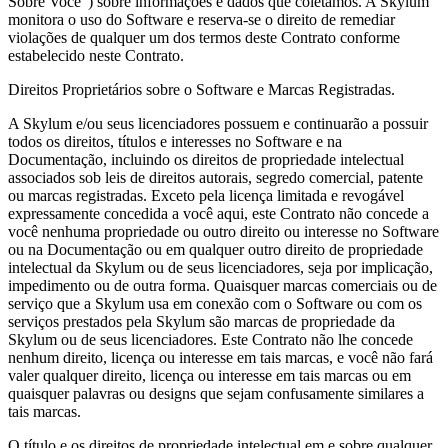
Sobre Você") sobre informações e dados que coletamos. A Skylum
monitora o uso do Software e reserva-se o direito de remediar
violações de qualquer um dos termos deste Contrato conforme
estabelecido neste Contrato.
Direitos Proprietários sobre o Software e Marcas Registradas.
A Skylum e/ou seus licenciadores possuem e continuarão a possuir
todos os direitos, títulos e interesses no Software e na
Documentação, incluindo os direitos de propriedade intelectual
associados sob leis de direitos autorais, segredo comercial, patente
ou marcas registradas. Exceto pela licença limitada e revogável
expressamente concedida a você aqui, este Contrato não concede a
você nenhuma propriedade ou outro direito ou interesse no Software
ou na Documentação ou em qualquer outro direito de propriedade
intelectual da Skylum ou de seus licenciadores, seja por implicação,
impedimento ou de outra forma. Quaisquer marcas comerciais ou de
serviço que a Skylum usa em conexão com o Software ou com os
serviços prestados pela Skylum são marcas de propriedade da
Skylum ou de seus licenciadores. Este Contrato não lhe concede
nenhum direito, licença ou interesse em tais marcas, e você não fará
valer qualquer direito, licença ou interesse em tais marcas ou em
quaisquer palavras ou designs que sejam confusamente similares a
tais marcas.
O título e os direitos de propriedade intelectual em e sobre qualquer