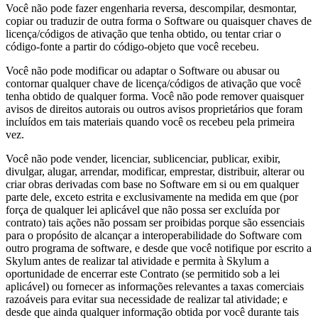
Você não pode fazer engenharia reversa, descompilar, desmontar,
copiar ou traduzir de outra forma o Software ou quaisquer chaves de
licença/códigos de ativação que tenha obtido, ou tentar criar o
código-fonte a partir do código-objeto que você recebeu.
Você não pode modificar ou adaptar o Software ou abusar ou
contornar qualquer chave de licença/códigos de ativação que você
tenha obtido de qualquer forma. Você não pode remover quaisquer
avisos de direitos autorais ou outros avisos proprietários que foram
incluídos em tais materiais quando você os recebeu pela primeira
vez.
Você não pode vender, licenciar, sublicenciar, publicar, exibir,
divulgar, alugar, arrendar, modificar, emprestar, distribuir, alterar ou
criar obras derivadas com base no Software em si ou em qualquer
parte dele, exceto estrita e exclusivamente na medida em que (por
força de qualquer lei aplicável que não possa ser excluída por
contrato) tais ações não possam ser proibidas porque são essenciais
para o propósito de alcançar a interoperabilidade do Software com
outro programa de software, e desde que você notifique por escrito a
Skylum antes de realizar tal atividade e permita à Skylum a
oportunidade de encerrar este Contrato (se permitido sob a lei
aplicável) ou fornecer as informações relevantes a taxas comerciais
razoáveis para evitar sua necessidade de realizar tal atividade; e
desde que ainda qualquer informação obtida por você durante tais