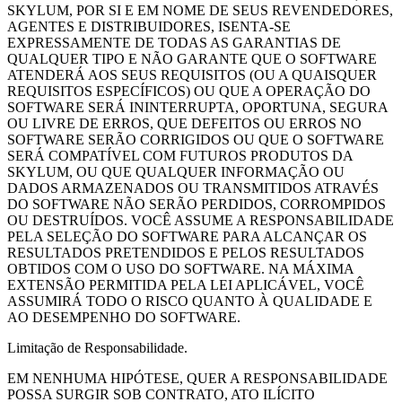
SKYLUM, POR SI E EM NOME DE SEUS REVENDEDORES,
AGENTES E DISTRIBUIDORES, ISENTA-SE
EXPRESSAMENTE DE TODAS AS GARANTIAS DE
QUALQUER TIPO E NÃO GARANTE QUE O SOFTWARE
ATENDERÁ AOS SEUS REQUISITOS (OU A QUAISQUER
REQUISITOS ESPECÍFICOS) OU QUE A OPERAÇÃO DO
SOFTWARE SERÁ ININTERRUPTA, OPORTUNA, SEGURA
OU LIVRE DE ERROS, QUE DEFEITOS OU ERROS NO
SOFTWARE SERÃO CORRIGIDOS OU QUE O SOFTWARE
SERÁ COMPATÍVEL COM FUTUROS PRODUTOS DA
SKYLUM, OU QUE QUALQUER INFORMAÇÃO OU
DADOS ARMAZENADOS OU TRANSMITIDOS ATRAVÉS
DO SOFTWARE NÃO SERÃO PERDIDOS, CORROMPIDOS
OU DESTRUÍDOS. VOCÊ ASSUME A RESPONSABILIDADE
PELA SELEÇÃO DO SOFTWARE PARA ALCANÇAR OS
RESULTADOS PRETENDIDOS E PELOS RESULTADOS
OBTIDOS COM O USO DO SOFTWARE. NA MÁXIMA
EXTENSÃO PERMITIDA PELA LEI APLICÁVEL, VOCÊ
ASSUMIRÁ TODO O RISCO QUANTO À QUALIDADE E
AO DESEMPENHO DO SOFTWARE.
Limitação de Responsabilidade.
EM NENHUMA HIPÓTESE, QUER A RESPONSABILIDADE
POSSA SURGIR SOB CONTRATO, ATO ILÍCITO