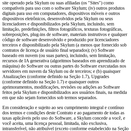
site operado pela Skylum ou suas afiliadas (os "Sites") como
compatíveis para uso com o software Skylum; (iv) outros produtos
digitais para uso em computadores, dispositivos móveis e outros
dispositivos eletrônicos, desenvolvidos pela Skylum ou seus
licenciadores e disponibilizados pela Skylum, incluindo, sem
limitação, predefinições, filtros fotográficos, texturas fotográficas,
sobreposições, plug-ins de software, materiais instrutivos e qualquer
código de software desenvolvido e produzido por licenciadores
terceiros e disponibilizado pela Skylum (a menos que fornecido sob
contratos de licença de usuário final separados); (v) Software
baseado em nuvem (ou suas partes), incluindo, sem limitação,
recursos de IA generativa (algoritmos baseados em aprendizado de
máquina) do Software ou outras partes do Software executadas nos
servidores em nuvem da Skylum ou de terceiros; e (b) quaisquer
Atualizações (conforme definido na Seção 1.7), Upgrades
(conforme definido na Seção 1.7) e quaisquer outros
aprimoramentos, modificações, revisões ou adições ao Software
feitos pela Skylum e disponibilizados aos usuários finais, na medida
em que não sejam fornecidos sob termos separados.
Em consideração e sujeito ao seu cumprimento integral e contínuo
dos termos e condições deste Contrato e ao pagamento de todas as
taxas aplicáveis pelo uso do Software, a Skylum concede a você, e
você aceita, uma licença pessoal, limitada, não exclusiva,
intransferível, não atribuível (exceto conforme estabelecido na Seção