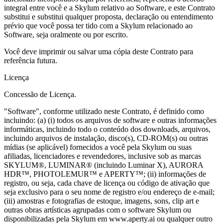
integral entre você e a Skylum relativo ao Software, e este Contrato
substitui e substitui qualquer proposta, declaração ou entendimento
prévio que você possa ter tido com a Skylum relacionado ao
Software, seja oralmente ou por escrito.
Você deve imprimir ou salvar uma cópia deste Contrato para
referência futura.
Licença
Concessão de Licença.
"Software", conforme utilizado neste Contrato, é definido como
incluindo: (a) (i) todos os arquivos de software e outras informações
informáticas, incluindo todo o conteúdo dos downloads, arquivos,
incluindo arquivos de instalação, disco(s), CD-ROM(s) ou outras
mídias (se aplicável) fornecidos a você pela Skylum ou suas
afiliadas, licenciadores e revendedores, inclusive sob as marcas
SKYLUM®, LUMINAR® (incluindo Luminar X), AURORA
HDR™, PHOTOLEMUR™ e APERTY™; (ii) informações de
registro, ou seja, cada chave de licença ou código de ativação que
seja exclusivo para o seu nome de registro e/ou endereço de e-mail;
(iii) amostras e fotografias de estoque, imagens, sons, clip art e
outras obras artísticas agrupadas com o software Skylum ou
disponibilizadas pela Skylum em www.aperty.ai ou qualquer outro