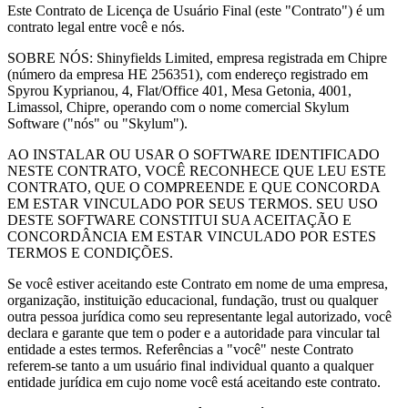
Este Contrato de Licença de Usuário Final (este "Contrato") é um
contrato legal entre você e nós.
SOBRE NÓS: Shinyfields Limited, empresa registrada em Chipre
(número da empresa HE 256351), com endereço registrado em
Spyrou Kyprianou, 4, Flat/Office 401, Mesa Getonia, 4001,
Limassol, Chipre, operando com o nome comercial Skylum
Software ("nós" ou "Skylum").
AO INSTALAR OU USAR O SOFTWARE IDENTIFICADO
NESTE CONTRATO, VOCÊ RECONHECE QUE LEU ESTE
CONTRATO, QUE O COMPREENDE E QUE CONCORDA
EM ESTAR VINCULADO POR SEUS TERMOS. SEU USO
DESTE SOFTWARE CONSTITUI SUA ACEITAÇÃO E
CONCORDÂNCIA EM ESTAR VINCULADO POR ESTES
TERMOS E CONDIÇÕES.
Se você estiver aceitando este Contrato em nome de uma empresa,
organização, instituição educacional, fundação, trust ou qualquer
outra pessoa jurídica como seu representante legal autorizado, você
declara e garante que tem o poder e a autoridade para vincular tal
entidade a estes termos. Referências a "você" neste Contrato
referem-se tanto a um usuário final individual quanto a qualquer
entidade jurídica em cujo nome você está aceitando este contrato.