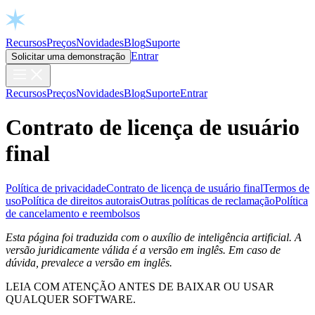
Open chat
Recursos
Preços
Novidades
Blog
Suporte
Entrar
Solicitar uma demonstração
Recursos
Preços
Novidades
Blog
Suporte
Entrar
Contrato de licença de usuário
final
Política de privacidade
Contrato de licença de usuário final
Termos de
uso
Política de direitos autorais
Outras políticas de reclamação
Política
de cancelamento e reembolsos
Esta página foi traduzida com o auxílio de inteligência artificial. A
versão juridicamente válida é a versão em inglês. Em caso de
dúvida, prevalece a versão em inglês.
LEIA COM ATENÇÃO ANTES DE BAIXAR OU USAR
QUALQUER SOFTWARE.