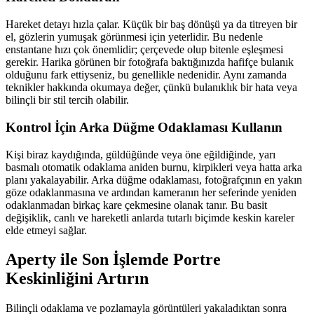
Hareket detayı hızla çalar. Küçük bir baş dönüşü ya da titreyen bir
el, gözlerin yumuşak görünmesi için yeterlidir. Bu nedenle
enstantane hızı çok önemlidir; çerçevede olup bitenle eşleşmesi
gerekir. Harika görünen bir fotoğrafa baktığınızda hafifçe bulanık
olduğunu fark ettiyseniz, bu genellikle nedenidir. Aynı zamanda
teknikler hakkında okumaya değer, çünkü bulanıklık bir hata veya
bilinçli bir stil tercih olabilir.
Kontrol İçin Arka Düğme Odaklaması Kullanın
Kişi biraz kaydığında, güldüğünde veya öne eğildiğinde, yarı
basmalı otomatik odaklama aniden burnu, kirpikleri veya hatta arka
planı yakalayabilir. Arka düğme odaklaması, fotoğrafçının en yakın
göze odaklanmasına ve ardından kameranın her seferinde yeniden
odaklanmadan birkaç kare çekmesine olanak tanır. Bu basit
değişiklik, canlı ve hareketli anlarda tutarlı biçimde keskin kareler
elde etmeyi sağlar.
Aperty ile Son İşlemde Portre
Keskinliğini Artırın
Bilinçli odaklama ve pozlamayla görüntüleri yakaladıktan sonra