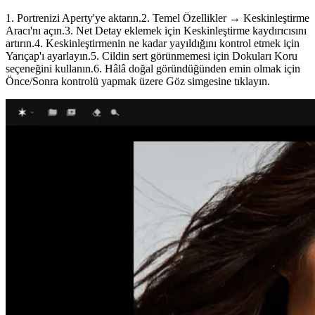
1. Portrenizi Aperty'ye aktarın.2. Temel Özellikler → Keskinleştirme
Aracı'nı açın.3. Net Detay eklemek için Keskinleştirme kaydırıcısını
artırın.4. Keskinleştirmenin ne kadar yayıldığını kontrol etmek için
Yarıçap'ı ayarlayın.5. Cildin sert görünmemesi için Dokuları Koru
seçeneğini kullanın.6. Hâlâ doğal göründüğünden emin olmak için
Önce/Sonra kontrolü yapmak üzere Göz simgesine tıklayın.