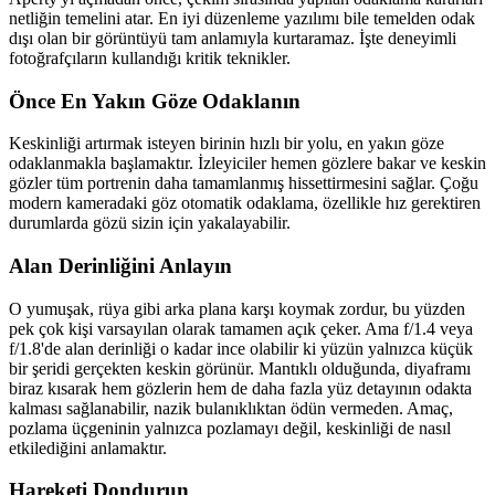
netliğin temelini atar. En iyi düzenleme yazılımı bile temelden odak
dışı olan bir görüntüyü tam anlamıyla kurtaramaz. İşte deneyimli
fotoğrafçıların kullandığı kritik teknikler.
Önce En Yakın Göze Odaklanın
Keskinliği artırmak isteyen birinin hızlı bir yolu, en yakın göze
odaklanmakla başlamaktır. İzleyiciler hemen gözlere bakar ve keskin
gözler tüm portrenin daha tamamlanmış hissettirmesini sağlar. Çoğu
modern kameradaki göz otomatik odaklama, özellikle hız gerektiren
durumlarda gözü sizin için yakalayabilir.
Alan Derinliğini Anlayın
O yumuşak, rüya gibi arka plana karşı koymak zordur, bu yüzden
pek çok kişi varsayılan olarak tamamen açık çeker. Ama f/1.4 veya
f/1.8'de alan derinliği o kadar ince olabilir ki yüzün yalnızca küçük
bir şeridi gerçekten keskin görünür. Mantıklı olduğunda, diyaframı
biraz kısarak hem gözlerin hem de daha fazla yüz detayının odakta
kalması sağlanabilir, nazik bulanıklıktan ödün vermeden. Amaç,
pozlama üçgeninin yalnızca pozlamayı değil, keskinliği de nasıl
etkilediğini anlamaktır.
Hareketi Dondurun