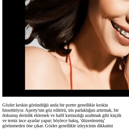
Gözler keskin göründüğü anda bir portre genellikle keskin
hissettiriyor. Aperty'nin göz editörü, iris parlaklığını artırmak, bir
dokunuş derinlik eklemek ve hafif kırmızılığı azaltmak gibi küçük
ve temiz ince ayarlar yapar; böylece bakış, 'düzenlenmiş'
görünmeden öne çıkar. Gözler genellikle izleyicinin dikkatini