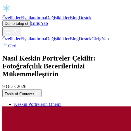
Open chat
Özellikler
Fiyatlandırma
Değişiklikler
Blog
Destek
Giriş Yap
Demo talep et
Özellikler
Fiyatlandırma
Değişiklikler
Blog
Destek
Giriş Yap
Geri
Nasıl Keskin Portreler Çekilir:
Fotoğrafçılık Becerilerinizi
Mükemmelleştirin
9 Ocak 2026
Table of Contents
Keskin Portrelerin Önemi
Önce Kamerada Doğru Odaklama
Önce En Yakın Göze Odaklanın
Alan Derinliğini Anlayın
Hareketi Dondurun
Kontrol İçin Arka Düğme Odaklaması Kullanın