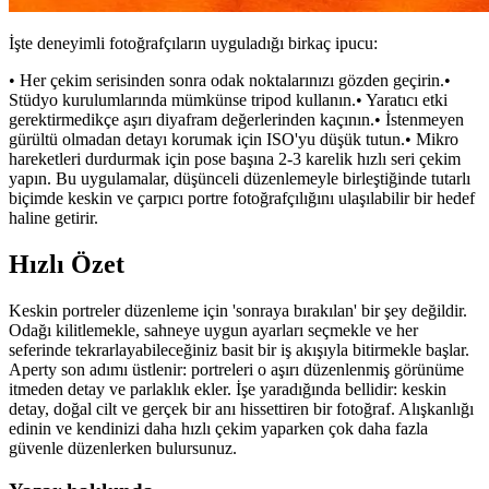
İşte deneyimli fotoğrafçıların uyguladığı birkaç ipucu:
• Her çekim serisinden sonra odak noktalarınızı gözden geçirin.•
Stüdyo kurulumlarında mümkünse tripod kullanın.• Yaratıcı etki
gerektirmedikçe aşırı diyafram değerlerinden kaçının.• İstenmeyen
gürültü olmadan detayı korumak için ISO'yu düşük tutun.• Mikro
hareketleri durdurmak için pose başına 2-3 karelik hızlı seri çekim
yapın. Bu uygulamalar, düşünceli düzenlemeyle birleştiğinde tutarlı
biçimde keskin ve çarpıcı portre fotoğrafçılığını ulaşılabilir bir hedef
haline getirir.
Hızlı Özet
Keskin portreler düzenleme için 'sonraya bırakılan' bir şey değildir.
Odağı kilitlemekle, sahneye uygun ayarları seçmekle ve her
seferinde tekrarlayabileceğiniz basit bir iş akışıyla bitirmekle başlar.
Aperty son adımı üstlenir: portreleri o aşırı düzenlenmiş görünüme
itmeden detay ve parlaklık ekler. İşe yaradığında bellidir: keskin
detay, doğal cilt ve gerçek bir anı hissettiren bir fotoğraf. Alışkanlığı
edinin ve kendinizi daha hızlı çekim yaparken çok daha fazla
güvenle düzenlerken bulursunuz.