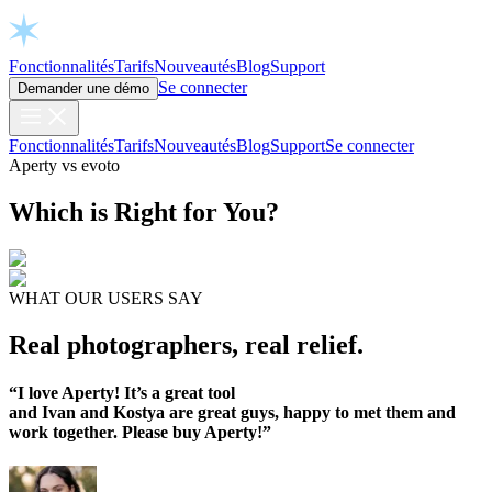
Open chat
Fonctionnalités
Tarifs
Nouveautés
Blog
Support
Se connecter
Demander une démo
Fonctionnalités
Tarifs
Nouveautés
Blog
Support
Se connecter
Aperty vs evoto
Which is Right for You?
WHAT OUR USERS SAY
Real photographers, real relief.
“I love Aperty! It’s a great tool
and Ivan and Kostya are great guys, happy to met them and
work together. Please buy Aperty!”