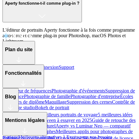
Aperty fonctionne-t-il comme plug-in ?
L'éditeur de portraits Aperty fonctionne à la fois comme programme
autonome et comme plug-in pour Photoshop, macOS Photos et
Lightroom.
Plan du site
Nouveautés
Tarifs
Connexion
Support
Fonctionnalités
Séparateur de fréquences
Photographie d'événements
Suppression de
la brillance
Photographie de famille
Photographie d'entreprise
Écoles
Blog
et remises de diplôme
Maquillage
Suppression des cernes
Contrôle de
l'éclairage studio
Bokeh de portrait
10 conseils pour de meilleurs portraits de voyage
5 meilleures idées
de maquillage d'Halloween à essayer en 2025
Guide de retouche des
Mentions légales
yeux pour un rendu naturel
Aperty vs Luminar Neo — comparatif
complet pour photographes
Meilleures applis pour photographes de
mariage
Meilleures alternatives à Evoto pour vos besoins
Politique de confidentialité et cookies de Skylum
Contrat de licence