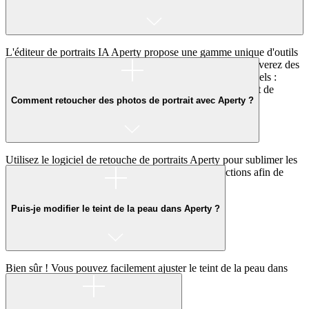
L'éditeur de portraits IA Aperty propose une gamme unique d'outils
pour sublimer vos portraits en toute simplicité. Vous y trouverez des
fonctionnalités conçues pour créer des portraits exceptionnels :
remodelage, retouche, suppression des imperfections, ajout de
Comment retoucher des photos de portrait avec Aperty ?
maquillage et bien plus encore.
Utilisez le logiciel de retouche de portraits Aperty pour sublimer les
traits du visage, les couleurs et éliminer les imperfections afin de
mettre vos sujets en valeur.
Puis-je modifier le teint de la peau dans Aperty ?
Bien sûr ! Vous pouvez facilement ajuster le teint de la peau dans
l'éditeur Aperty.