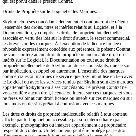
qui est prévu dans le présent Contrat.
Droits de Propriété sur le Logiciel et les Marques.
Skylum et/ou ses concédants détiennent et continueront de détenir
l'ensemble des droits, titres et intérêts relatifs au Logiciel et à la
Documentation, y compris les droits de propriété intellectuelle
associés en vertu des lois sur le droit d'auteur, le secret commercial,
les brevets ou les marques. À l'exception de la licence limitée et
révocable expressément concédée aux présentes, le présent Contrat
ne vous confère aucun droit de propriété ni aucun autre droit ou
intérêt sur le Logiciel, la Documentation ou tout autre droit de
propriété intellectuelle de Skylum ou de ses concédants, que ce soit
par implication, estoppel ou autrement. L'ensemble des marques
commerciales ou marques de service que Skylum utilise en lien avec
le Logiciel ou avec les services rendus par Skylum sont des marques
appartenant à Skylum ou à ses concédants. Le présent Contrat ne
vous confère aucun droit, licence ou intérêt sur ces marques, et vous
ne ferez valoir aucun droit, licence ou intérêt sur ces marques ou sur
tous mots ou dessins prêtant à confusion avec ces marques.
Les titres et droits de propriété intellectuelle relatifs à tout contenu
affiché par le Logiciel ou accessible par son intermédiaire (par
exemple, photographies ou images) appartiennent au propriétaire
respectif du contenu. Un tel contenu peut être protégé par le droit
d'auteur ou par d'autres lois et traités relatifs à la propriété