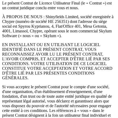
Le présent Contrat de Licence Utilisateur Final (le « Contrat ») est
un contrat juridique conclu entre vous et nous.
À PROPOS DE NOUS : Shinyfields Limited, société enregistrée à
Chypre (numéro de société HE 256351) dont l'adresse du siège
social est Spyrou Kyprianou, 4, Flat/Office 401, Mesa Getonia,
4001, Limassol, Chypre, opérant sous le nom commercial Skylum
Software (« nous » ou « Skylum »).
EN INSTALLANT OU EN UTILISANT LE LOGICIEL
IDENTIFIÉ DANS LE PRÉSENT CONTRAT, VOUS
RECONNAISSEZ AVOIR LU LE PRÉSENT CONTRAT,
L'AVOIR COMPRIS, ET ACCEPTER D'ÊTRE LIÉ PAR SES
CONDITIONS. VOTRE UTILISATION DE CE LOGICIEL
CONSTITUE VOTRE ACCEPTATION ET VOTRE ACCORD
D'ÊTRE LIÉ PAR LES PRÉSENTES CONDITIONS
GÉNÉRALES.
Si vous acceptez le présent Contrat pour le compte d'une société,
d'une organisation, d'un établissement d'enseignement, d'une
fondation, d'un trust ou de toute autre entité juridique en qualité de
représentant légal autorisé, vous déclarez et garantissez alors que
vous disposez du pouvoir et de l'autorité nécessaires pour engager
cette entité à ces conditions. Les références à « vous » dans le
présent Contrat désignent à la fois un utilisateur final individuel et