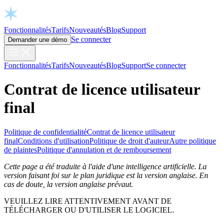
Open chat
Fonctionnalités
Tarifs
Nouveautés
Blog
Support
Se connecter
Demander une démo
Fonctionnalités
Tarifs
Nouveautés
Blog
Support
Se connecter
Contrat de licence utilisateur
final
Politique de confidentialité
Contrat de licence utilisateur
final
Conditions d'utilisation
Politique de droit d'auteur
Autre politique
de plaintes
Politique d'annulation et de remboursement
Cette page a été traduite à l'aide d'une intelligence artificielle. La
version faisant foi sur le plan juridique est la version anglaise. En
cas de doute, la version anglaise prévaut.
VEUILLEZ LIRE ATTENTIVEMENT AVANT DE
TÉLÉCHARGER OU D'UTILISER LE LOGICIEL.