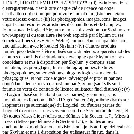
HDR™, PHOTOLEMUR™ et APERTY™ ; (ii) les informations
d'enregistrement, c'est-à-dire chaque clé de licence ou code
d'activation qui est unique pour votre nom d'enregistrement et/ou
votre adresse e-mail ; (iii) les photographies, images, sons, images
clipart et autres œuvres artistiques d'échantillons et de banques,
fournis avec le logiciel Skylum ou mis à disposition par Skylum sur
www.aperty.ai ou tout autre site web exploité par Skylum ou ses
sociétés affiliées (les « Sites Web ») comme étant compatibles pour
une utilisation avec le logiciel Skylum ; (iv) d'autres produits
numériques destinés à être utilisés sur ordinateurs, appareils mobiles
et autres dispositifs électroniques, développés par Skylum ou ses
concédants et mis à disposition par Skylum, y compris, sans
limitation, les préréglages, filtres photographiques, textures
photographiques, superpositions, plug-ins logiciels, matériels
pédagogiques, et tout code logiciel développé et produit par des
concédants tiers et mis à disposition par Skylum (sauf s'ils sont
fournis en vertu de contrats de licence utilisateur final distincts) ; (v)
le Logiciel basé sur le cloud (ou ses parties), y compris, sans
limitation, les fonctionnalités d'IA générative (algorithmes basés sur
l'apprentissage automatique) du Logiciel, ou d'autres parties du
Logiciel exécutées sur les serveurs cloud de Skylum ou de tiers ; et
(b) toutes Mises à jour (telles que définies à la Section 1.7), Mises à
niveau (telles que définies à la Section 1.7), et toutes autres
améliorations, modifications, révisions ou ajouts au Logiciel réalisés
par Skylum et mis à disposition des utilisateurs finaux, dans la