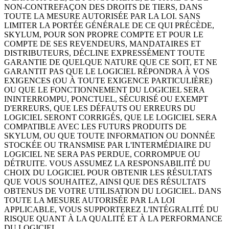
NON-CONTREFAÇON DES DROITS DE TIERS, DANS
TOUTE LA MESURE AUTORISÉE PAR LA LOI. SANS
LIMITER LA PORTÉE GÉNÉRALE DE CE QUI PRÉCÈDE,
SKYLUM, POUR SON PROPRE COMPTE ET POUR LE
COMPTE DE SES REVENDEURS, MANDATAIRES ET
DISTRIBUTEURS, DÉCLINE EXPRESSÉMENT TOUTE
GARANTIE DE QUELQUE NATURE QUE CE SOIT, ET NE
GARANTIT PAS QUE LE LOGICIEL RÉPONDRA À VOS
EXIGENCES (OU À TOUTE EXIGENCE PARTICULIÈRE)
OU QUE LE FONCTIONNEMENT DU LOGICIEL SERA
ININTERROMPU, PONCTUEL, SÉCURISÉ OU EXEMPT
D'ERREURS, QUE LES DÉFAUTS OU ERREURS DU
LOGICIEL SERONT CORRIGÉS, QUE LE LOGICIEL SERA
COMPATIBLE AVEC LES FUTURS PRODUITS DE
SKYLUM, OU QUE TOUTE INFORMATION OU DONNÉE
STOCKÉE OU TRANSMISE PAR L'INTERMÉDIAIRE DU
LOGICIEL NE SERA PAS PERDUE, CORROMPUE OU
DÉTRUITE. VOUS ASSUMEZ LA RESPONSABILITÉ DU
CHOIX DU LOGICIEL POUR OBTENIR LES RÉSULTATS
QUE VOUS SOUHAITEZ, AINSI QUE DES RÉSULTATS
OBTENUS DE VOTRE UTILISATION DU LOGICIEL. DANS
TOUTE LA MESURE AUTORISÉE PAR LA LOI
APPLICABLE, VOUS SUPPORTEREZ L'INTÉGRALITÉ DU
RISQUE QUANT À LA QUALITÉ ET À LA PERFORMANCE
DU LOGICIEL.