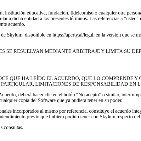
 institución educativa, fundación, fideicomiso o cualquier otra persona 
lar a dicha entidad a los presentes términos. Las referencias a "usted" 
ente acuerdo.
d de Skylum, disponible en https://aperty.ai/legal, en la versión que se
S SE RESUELVAN MEDIANTE ARBITRAJE Y LIMITA SU DE
NOCE QUE HA LEÍDO EL ACUERDO, QUE LO COMPRENDE Y
PARTICULAR, LIMITACIONES DE RESPONSABILIDAD EN LA
Acuerdo, deberá hacer clic en el botón "No acepto" o similar, interrumpi
 cualquier copia del Software que ya pudiera tener en su poder.
onales incorporados al mismo por referencia, constituye el acuerdo ínte
ntendimiento previo que hubiera podido tener con Skylum respecto del S
s consultas.