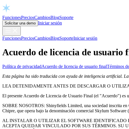
Open chat
Funciones
Precios
Cambios
Blog
Soporte
Iniciar sesión
Solicitar una demo
Funciones
Precios
Cambios
Blog
Soporte
Iniciar sesión
Acuerdo de licencia de usuario f
Política de privacidad
Acuerdo de licencia de usuario final
Términos de
Esta página ha sido traducida con ayuda de inteligencia artificial. La
LEA DETENIDAMENTE ANTES DE DESCARGAR O UTILIZ
El presente Acuerdo de Licencia de Usuario Final (el "Acuerdo") es un
SOBRE NOSOTROS: Shinyfields Limited, una sociedad inscrita en Chi
Chipre, que opera bajo la denominación comercial Skylum Software 
AL INSTALAR O UTILIZAR EL SOFTWARE IDENTIFICADO
ACEPTA QUEDAR VINCULADO POR SUS TÉRMINOS. SU 