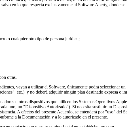
, salvo en lo que respecta exclusivamente al Software Aperty, donde se 
cro o cualquier otro tipo de persona jurídica;
con otras,
endientes, vayan a utilizar el Software, únicamente podrá seleccionar 
aciones", etc.), y no deberá adquirir ningún plan destinado expresa o im
enadores u otros dispositivos que utilicen los Sistemas Operativos App
da uno, un "Dispositivo Autorizado"). Si necesita sustituir un Disposit
tencia. A efectos del presente Acuerdo, se entenderá por "uso" del Sof
nforme a la Documentación y a lo autorizado en el presente.
óngase en contacto con nuestro equipo Legal en legal@skylum.com