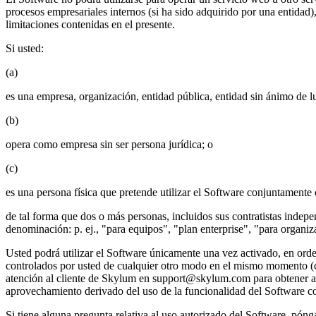
procesos empresariales internos (si ha sido adquirido por una entidad)
limitaciones contenidas en el presente.
Si usted:
(a)
es una empresa, organización, entidad pública, entidad sin ánimo de lu
(b)
opera como empresa sin ser persona jurídica; o
(c)
es una persona física que pretende utilizar el Software conjuntamente 
de tal forma que dos o más personas, incluidos sus contratistas indep
denominación: p. ej., "para equipos", "plan enterprise", "para organiz
Usted podrá utilizar el Software únicamente una vez activado, en ord
controlados por usted de cualquier otro modo en el mismo momento (ca
atención al cliente de Skylum en support@skylum.com para obtener asis
aprovechamiento derivado del uso de la funcionalidad del Software co
Si tiene alguna pregunta relativa al uso autorizado del Software, p