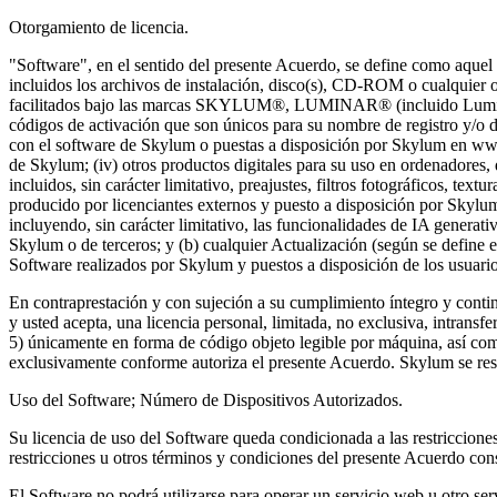
Otorgamiento de licencia.
"Software", en el sentido del presente Acuerdo, se define como aquel q
incluidos los archivos de instalación, disco(s), CD-ROM o cualquier ot
facilitados bajo las marcas SKYLUM®, LUMINAR® (incluido Lumi
códigos de activación que son únicos para su nombre de registro y/o dir
con el software de Skylum o puestas a disposición por Skylum en www.
de Skylum; (iv) otros productos digitales para su uso en ordenadores, 
incluidos, sin carácter limitativo, preajustes, filtros fotográficos, t
producido por licenciantes externos y puesto a disposición por Skylum 
incluyendo, sin carácter limitativo, las funcionalidades de IA generat
Skylum o de terceros; y (b) cualquier Actualización (según se define e
Software realizados por Skylum y puestos a disposición de los usuario
En contraprestación y con sujeción a su cumplimiento íntegro y contin
y usted acepta, una licencia personal, limitada, no exclusiva, intransfe
5) únicamente en forma de código objeto legible por máquina, así com
exclusivamente conforme autoriza el presente Acuerdo. Skylum se res
Uso del Software; Número de Dispositivos Autorizados.
Su licencia de uso del Software queda condicionada a las restricciones
restricciones u otros términos y condiciones del presente Acuerdo co
El Software no podrá utilizarse para operar un servicio web u otro serv