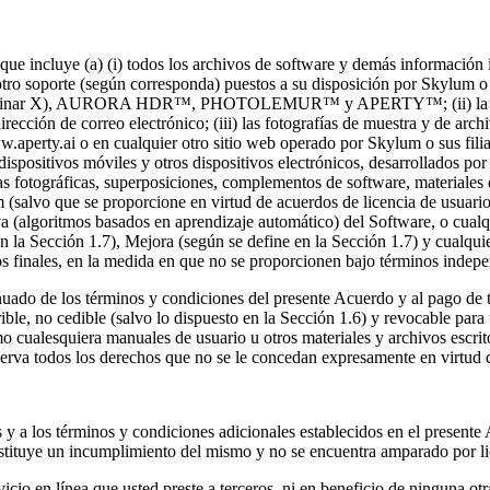
ue incluye (a) (i) todos los archivos de software y demás información i
ro soporte (según corresponda) puestos a su disposición por Skylum o por
nar X), AURORA HDR™, PHOTOLEMUR™ y APERTY™; (ii) la información
ección de correo electrónico; (iii) las fotografías de muestra y de archi
aperty.ai o en cualquier otro sitio web operado por Skylum o sus filia
dispositivos móviles y otros dispositivos electrónicos, desarrollados p
exturas fotográficas, superposiciones, complementos de software, materiale
(salvo que se proporcione en virtud de acuerdos de licencia de usuario 
iva (algoritmos basados en aprendizaje automático) del Software, o cualq
n la Sección 1.7), Mejora (según se define en la Sección 1.7) y cualqui
s finales, en la medida en que no se proporcionen bajo términos indepe
uado de los términos y condiciones del presente Acuerdo y al pago de to
rible, no cedible (salvo lo dispuesto en la Sección 1.6) y revocable para
o cualesquiera manuales de usuario u otros materiales y archivos escr
erva todos los derechos que no se le concedan expresamente en virtud 
 y a los términos y condiciones adicionales establecidos en el presente
nstituye un incumplimiento del mismo y no se encuentra amparado por li
icio en línea que usted preste a terceros, ni en beneficio de ninguna ot