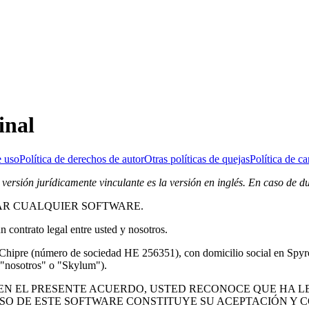
inal
 uso
Política de derechos de autor
Otras políticas de quejas
Política de c
 versión jurídicamente vinculante es la versión en inglés. En caso de du
AR CUALQUIER SOFTWARE.
 contrato legal entre usted y nosotros.
pre (número de sociedad HE 256351), con domicilio social en Spyrou
("nosotros" o "Skylum").
 EN EL PRESENTE ACUERDO, USTED RECONOCE QUE HA 
USO DE ESTE SOFTWARE CONSTITUYE SU ACEPTACIÓN Y