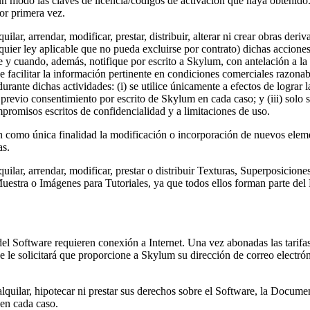
ún modo las claves de licencia/códigos de activación que haya obtenido. 
or primera vez.
lquilar, arrendar, modificar, prestar, distribuir, alterar ni crear obras 
quier ley aplicable que no pueda excluirse por contrato) dichas acciones 
 y cuando, además, notifique por escrito a Skylum, con antelación a la
 de facilitar la información pertinente en condiciones comerciales razonab
ante dichas actividades: (i) se utilice únicamente a efectos de lograr l
previo consentimiento por escrito de Skylum en cada caso; y (iii) solo 
mpromisos escritos de confidencialidad y a limitaciones de uso.
en como única finalidad la modificación o incorporación de nuevos eleme
as.
lquilar, arrendar, modificar, prestar o distribuir Texturas, Superposicion
stra o Imágenes para Tutoriales, ya que todos ellos forman parte del Pr
del Software requieren conexión a Internet. Una vez abonadas las tarifas
se le solicitará que proporcione a Skylum su dirección de correo electrón
, alquilar, hipotecar ni prestar sus derechos sobre el Software, la Docum
 en cada caso.