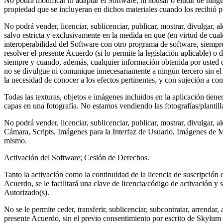
No podrá modificar ni adaptar el Software, ni abusar o eludir de ning
propiedad que se incluyeran en dichos materiales cuando los recibió p
No podrá vender, licenciar, sublicenciar, publicar, mostrar, divulgar, a
salvo estricta y exclusivamente en la medida en que (en virtud de cual
interoperabilidad del Software con otro programa de software, siempre
resolver el presente Acuerdo (si lo permite la legislación aplicable) o
siempre y cuando, además, cualquier información obtenida por usted dur
no se divulgue ni comunique innecesariamente a ningún tercero sin el 
la necesidad de conocer a los efectos pertinentes, y con sujeción a co
Todas las texturas, objetos e imágenes incluidos en la aplicación tien
capas en una fotografía. No estamos vendiendo las fotografías/plantill
No podrá vender, licenciar, sublicenciar, publicar, mostrar, divulgar, a
Cámara, Scripts, Imágenes para la Interfaz de Usuario, Imágenes de Mue
mismo.
Activación del Software; Cesión de Derechos.
Tanto la activación como la continuidad de la licencia de suscripción 
Acuerdo, se le facilitará una clave de licencia/código de activación y 
Autorizado(s).
No se le permite ceder, transferir, sublicenciar, subcontratar, arrendar
presente Acuerdo, sin el previo consentimiento por escrito de Skylum