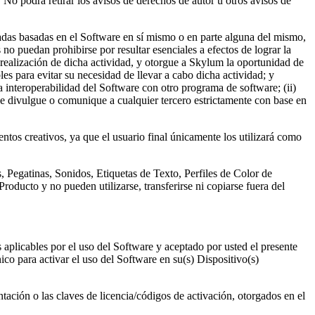
No podrá retirar los avisos de derechos de autor u otros avisos de
derivadas basadas en el Software en sí mismo o en parte alguna del mismo,
no puedan prohibirse por resultar esenciales a efectos de lograr la
 realización de dicha actividad, y otorgue a Skylum la oportunidad de
les para evitar su necesidad de llevar a cabo dicha actividad; y
a interoperabilidad del Software con otro programa de software; (ii)
se divulgue o comunique a cualquier tercero estrictamente con base en
ntos creativos, ya que el usuario final únicamente los utilizará como
es, Pegatinas, Sonidos, Etiquetas de Texto, Perfiles de Color de
oducto y no pueden utilizarse, transferirse ni copiarse fuera del
 aplicables por el uso del Software y aceptado por usted el presente
ico para activar el uso del Software en su(s) Dispositivo(s)
entación o las claves de licencia/códigos de activación, otorgados en el