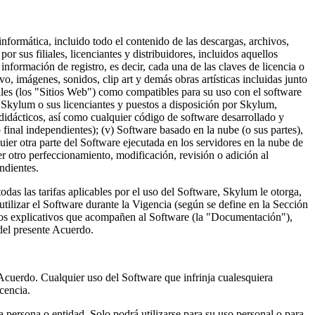
nformática, incluido todo el contenido de las descargas, archivos,
 sus filiales, licenciantes y distribuidores, incluidos aquellos
 de registro, es decir, cada una de las claves de licencia o
vo, imágenes, sonidos, clip art y demás obras artísticas incluidas junto
les (los "Sitios Web") como compatibles para su uso con el software
or Skylum o sus licenciantes y puestos a disposición por Skylum,
s didácticos, así como cualquier código de software desarrollado y
final independientes); (v) Software basado en la nube (o sus partes),
uier otra parte del Software ejecutada en los servidores en la nube de
er otro perfeccionamiento, modificación, revisión o adición al
ndientes.
das las tarifas aplicables por el uso del Software, Skylum le otorga,
 utilizar el Software durante la Vigencia (según se define en la Sección
itos explicativos que acompañen al Software (la "Documentación"),
del presente Acuerdo.
 Acuerdo. Cualquier uso del Software que infrinja cualesquiera
cencia.
ra persona o entidad. Solo podrá utilizarse para su uso personal o para