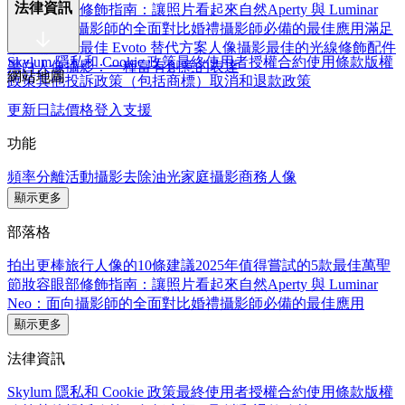
法律資訊
節妝容
眼部修飾指南：讓照片看起來自然
Aperty 與 Luminar
Neo：面向攝影師的全面對比
婚禮攝影師必備的最佳應用
滿足
修圖需求的最佳 Evoto 替代方案
人像攝影最佳的光線修飾配件
Skylum 隱私和 Cookie 政策
最終使用者授權合約
使用條款
版權
黑白人像攝影：一種富有創意的表達
網站地圖
政策
其他投訴政策（包括商標）
取消和退款政策
更新日誌
價格
登入
支援
功能
頻率分離
活動攝影
去除油光
家庭攝影
商務人像
顯示更多
部落格
拍出更棒旅行人像的10條建議
2025年值得嘗試的5款最佳萬聖
節妝容
眼部修飾指南：讓照片看起來自然
Aperty 與 Luminar
Neo：面向攝影師的全面對比
婚禮攝影師必備的最佳應用
顯示更多
法律資訊
Skylum 隱私和 Cookie 政策
最終使用者授權合約
使用條款
版權