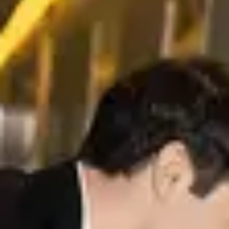
了解更多
家庭攝影
以溫柔自然的方式編輯家庭照。Aperty 幫您優化膚質、表情與
細節,讓每張照片都溫馨真實、值得珍藏....
了解更多
臉部編輯器
幾分鐘內柔化肌膚、校正不均勻的膚色並精修臉部細節。
Aperty 保留質感與神情,成果自然而不塑膠感。
了解更多