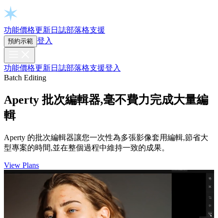
Open chat
功能
價格
更新日誌
部落格
支援
登入
預約示範
功能
價格
更新日誌
部落格
支援
登入
Batch Editing
Aperty 批次編輯器,毫不費力完成大量編
輯
Aperty 的批次編輯器讓您一次性為多張影像套用編輯,節省大
型專案的時間,並在整個過程中維持一致的成果。
View Plans