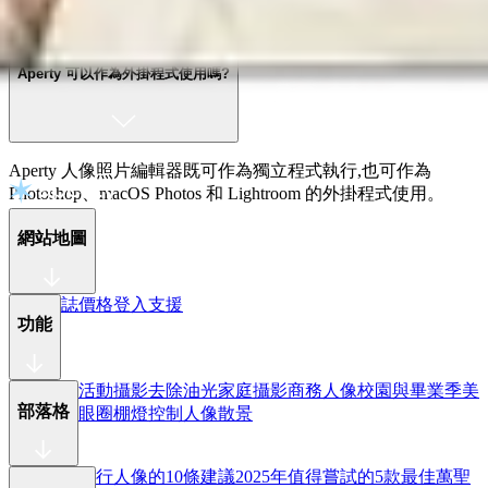
Aperty 可以作為外掛程式使用嗎?
Aperty 人像照片編輯器既可作為獨立程式執行,也可作為
Photoshop、macOS Photos 和 Lightroom 的外掛程式使用。
網站地圖
更新日誌
價格
登入
支援
功能
頻率分離
活動攝影
去除油光
家庭攝影
商務人像
校園與畢業季
美
部落格
妝
去除黑眼圈
棚燈控制
人像散景
拍出更棒旅行人像的10條建議
2025年值得嘗試的5款最佳萬聖