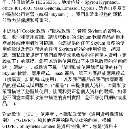
司，註冊編號為 HE 256351，地址位於 4 Spyrou Kyprianou,
office 401, 4001 Mesa Geitonia, Limassol, Cyprus，透過自身及某
些關聯公司運營（統稱"Skylum"）。我們非常重視您的隱私，
並致力於保護和尊重它。
本隱私和 Cookie 政策（"隱私政策"）管轄 Skylum 的資料收
集、處理和使用實踐。請與您收到的 Skylum 軟體產品的適用
產品終端使用者許可協議、向您提供的任何 Skylum 服務的使
用條款以及您訪問過的任何 Skylum 網站的使用條款一起閱
讀。隱私政策規定了我們處理從您處收集的任何個人資料（定
義如下）的基礎。您可以透過使用釋出了本隱私政策的任何網
站（"網站"），或透過下載、訪問和/或使用我們提供的任何
Skylum 軟體、應用程式、SaaS 產品、第三方產品或應用程式
（供購買、訪問和/或使用），以及我們產品或我們供應商產
品的程式碼或試用版本（"產品"）來提供個人資料。本隱私政
策還描述了您關於使用、訪問和更正您個人資料的選擇。如果
您不同意本隱私政策中描述的資料實踐，您不應使用網站或產
品。").
對於歐盟（"EU"）使用者，本隱私政策受《通用資料保護條
例》（"GDPR"）和其他適用的隱私法律的約束。根據
GDPR，Shinyfields Limited 是資料"控制者"，您是"資料主