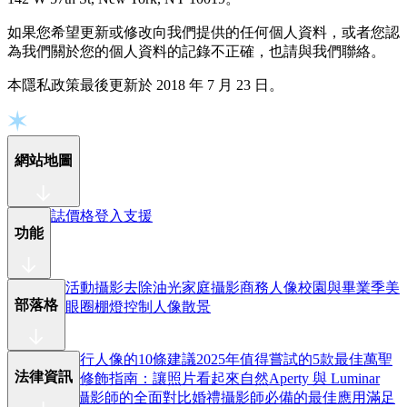
如果您希望更新或修改向我們提供的任何個人資料，或者您認
為我們關於您的個人資料的記錄不正確，也請與我們聯絡。
本隱私政策最後更新於 2018 年 7 月 23 日。
網站地圖
更新日誌
價格
登入
支援
功能
頻率分離
活動攝影
去除油光
家庭攝影
商務人像
校園與畢業季
美
部落格
妝
去除黑眼圈
棚燈控制
人像散景
拍出更棒旅行人像的10條建議
2025年值得嘗試的5款最佳萬聖
法律資訊
節妝容
眼部修飾指南：讓照片看起來自然
Aperty 與 Luminar
Neo：面向攝影師的全面對比
婚禮攝影師必備的最佳應用
滿足