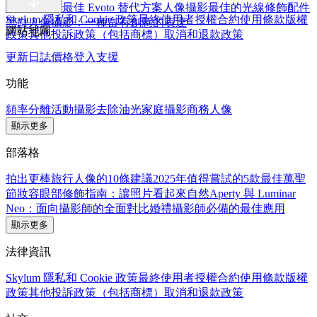
修圖需求的最佳 Evoto 替代方案
人像攝影最佳的光線修飾配件
Skylum 隱私和 Cookie 政策
最終使用者授權合約
使用條款
版權
黑白人像攝影：一種富有創意的表達
網站地圖
政策
其他投訴政策（包括商標）
取消和退款政策
更新日誌
價格
登入
支援
功能
頻率分離
活動攝影
去除油光
家庭攝影
商務人像
顯示更多
部落格
拍出更棒旅行人像的10條建議
2025年值得嘗試的5款最佳萬聖
節妝容
眼部修飾指南：讓照片看起來自然
Aperty 與 Luminar
Neo：面向攝影師的全面對比
婚禮攝影師必備的最佳應用
顯示更多
法律資訊
Skylum 隱私和 Cookie 政策
最終使用者授權合約
使用條款
版權
政策
其他投訴政策（包括商標）
取消和退款政策