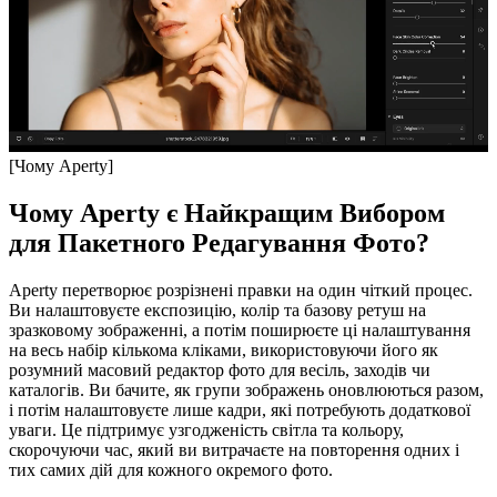
[Чому Aperty]
Чому Aperty є Найкращим Вибором
для Пакетного Редагування Фото?
Aperty перетворює розрізнені правки на один чіткий процес.
Ви налаштовуєте експозицію, колір та базову ретуш на
зразковому зображенні, а потім поширюєте ці налаштування
на весь набір кількома кліками, використовуючи його як
розумний масовий редактор фото для весіль, заходів чи
каталогів. Ви бачите, як групи зображень оновлюються разом,
і потім налаштовуєте лише кадри, які потребують додаткової
уваги. Це підтримує узгодженість світла та кольору,
скорочуючи час, який ви витрачаєте на повторення одних і
тих самих дій для кожного окремого фото.