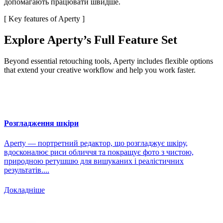
допомагають працювати швидше.
[ Key features of Aperty ]
Explore Aperty’s Full Feature Set
Beyond essential retouching tools, Aperty includes flexible options
that extend your creative workflow and help you work faster.
Розгладження шкіри
Aperty — портретний редактор, що розгладжує шкіру,
вдосконалює риси обличчя та покращує фото з чистою,
природною ретушшю для вишуканих і реалістичних
результатів....
Докладніше