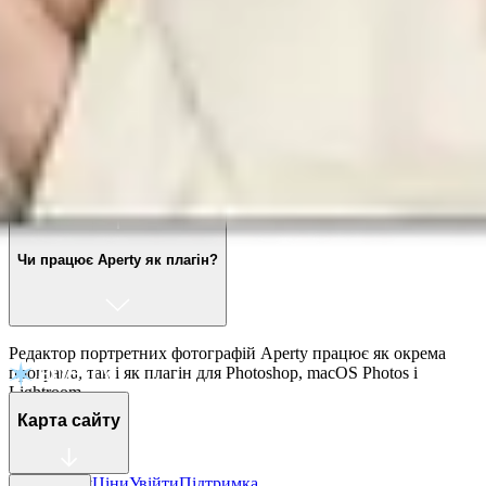
Використовуйте програму для редагування портретів Aperty,
щоб підкреслити риси обличчя, покращити кольори та
усунути недоліки, представляючи своїх моделей у
найкращому світлі.
Чи можу я змінити відтінок шкіри в Aperty?
Звісно! Ви можете легко відрегулювати тон шкіри в редакторі
Aperty.
Чи працює Aperty як плагін?
Редактор портретних фотографій Aperty працює як окрема
програма, так і як плагін для Photoshop, macOS Photos і
Lightroom.
Карта сайту
Оновлення
Ціни
Увійти
Підтримка