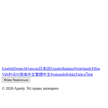
English
Deutsch
Français
日本語
Español
Italiano
Nederlands
Tiếng
Việt
한국어
简体中文
繁體中文
Português
Polski
Türkçe
ไทย
Мова:
Українська
© 2026 Aperty. Усі права захищено