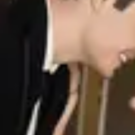
Ретуш портретів
Aperty забезпечує швидке й природне редагування портретів
завдяки розумній автоматизації та повному творчому
контролю. Ретушуйте шкіру, підкреслюйте деталі й
налаштовуйте світло за лічені хвилини....
Докладніше
check all features
Поверни собі вечори. Розвивай свій
бізнес.