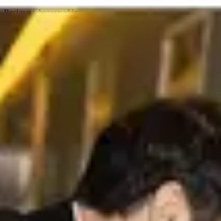
Весільна фотографія
Редагуйте весільні фото швидше без втрати емоцій і
справжності. Aperty допомагає доопрацьовувати шкіру, світло
й деталі, щоб кожна мить мала природний і позачасовий
вигляд....
Докладніше
Прибирання жирного блиску
Приборкайте жирний блиск на чолі, носі та щоках за лічені
секунди. Редактор Aperty пом'якшує різкі відблиски,
зберігаючи природну текстуру шкіри й деталі макіяжу....
Докладніше