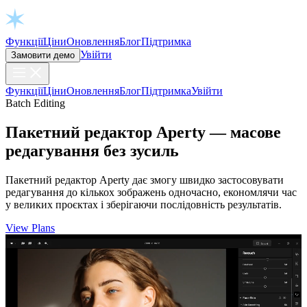
Open chat
Функції
Ціни
Оновлення
Блог
Підтримка
Увійти
Замовити демо
Функції
Ціни
Оновлення
Блог
Підтримка
Увійти
Batch Editing
Пакетний редактор Aperty — масове
редагування без зусиль
Пакетний редактор Aperty дає змогу швидко застосовувати
редагування до кількох зображень одночасно, економлячи час
у великих проєктах і зберігаючи послідовність результатів.
View Plans