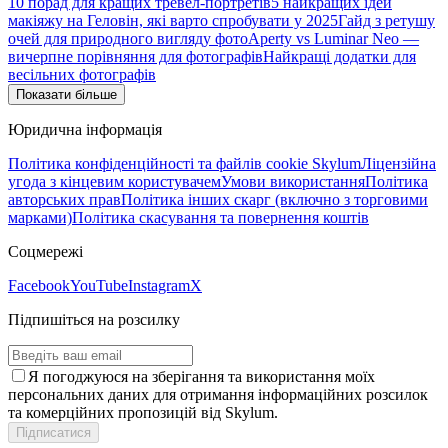
10 порад для кращих тревел-портретів
5 найкращих ідей
макіяжу на Геловін, які варто спробувати у 2025
Гайд з ретушу
очей для природного вигляду фото
Aperty vs Luminar Neo —
вичерпне порівняння для фотографів
Найкращі додатки для
весільних фотографів
Показати більше
Юридична інформація
Політика конфіденційності та файлів cookie Skylum
Ліцензійна
угода з кінцевим користувачем
Умови використання
Політика
авторських прав
Політика інших скарг (включно з торговими
марками)
Політика скасування та повернення коштів
Соцмережі
Facebook
YouTube
Instagram
X
Підпишіться на розсилку
Я погоджуюся на зберігання та використання моїх
персональних даних для отримання інформаційних розсилок
та комерційних пропозицій від Skylum.
Підписатися