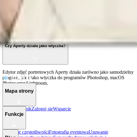
Oczywiście! Odcień skóry można z łatwością dostosować w
edytorze Aperty.
Czy Aperty działa jako wtyczka?
Edytor zdjęć portretowych Aperty działa zarówno jako samodzielny
program, jak i jako wtyczka do programów Photoshop, macOS
Photos oraz Lightroom.
Mapa strony
Zmiany
Cennik
Zaloguj się
Wsparcie
Funkcje
Separator częstotliwości
Fotografia eventowa
Usuwanie