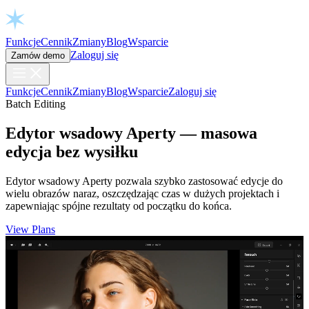
Open chat
Funkcje
Cennik
Zmiany
Blog
Wsparcie
Zaloguj się
Zamów demo
Funkcje
Cennik
Zmiany
Blog
Wsparcie
Zaloguj się
Batch Editing
Edytor wsadowy Aperty — masowa
edycja bez wysiłku
Edytor wsadowy Aperty pozwala szybko zastosować edycje do
wielu obrazów naraz, oszczędzając czas w dużych projektach i
zapewniając spójne rezultaty od początku do końca.
View Plans