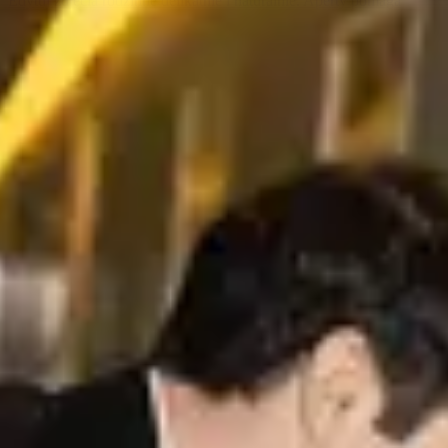
Edytuj zdjęcia rodzinne delikatnie i naturalnie. Aperty pomaga
dopracować skórę, wyraz twarzy i detale, by każde zdjęcie było
ciepłe, prawdziwe i warte zachowania....
Dowiedz się więcej
Usuwanie czerwonych oczu
Aperty szybko usuwa czerwone oczy, zachowując każdy detal w
naturalnej formie. Szybko, precyzyjnie i wygodnie — zdjęcia
wracają do tego, jak zostały uchwycone.
Dowiedz się więcej
LUT-y
Nadaj zdjęciom dopracowany wygląd natychmiast, bez
odbudowywania koloru od zera za każdym razem. Pakiety LUT