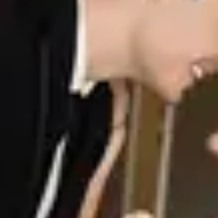
Aperty wprowadzają filmowe tony, czyste odcienie skóry i
zrównoważony kontrast jednym kliknięciem, pozwalając
dopracować każdy szczegół....
Dowiedz się więcej
check all features
Odzyskaj wieczory. Rozwijaj swój biznes.
Dołącz do tysięcy firm, które używają Aperty do automatyzacji
swoich procesów.
Zacznij