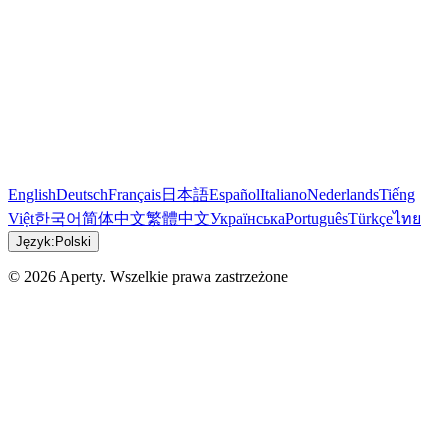
English
Deutsch
Français
日本語
Español
Italiano
Nederlands
Tiếng
Việt
한국어
简体中文
繁體中文
Українська
Português
Türkçe
ไทย
Język:
Polski
© 2026 Aperty. Wszelkie prawa zastrzeżone