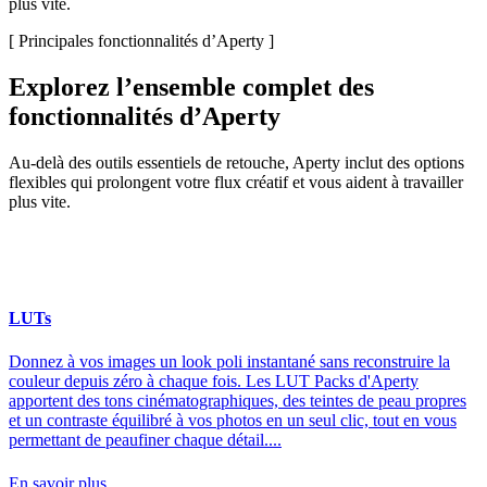
plus vite.
[ Principales fonctionnalités d’Aperty ]
Explorez l’ensemble complet des
fonctionnalités d’Aperty
Au‑delà des outils essentiels de retouche, Aperty inclut des options
flexibles qui prolongent votre flux créatif et vous aident à travailler
plus vite.
LUTs
Donnez à vos images un look poli instantané sans reconstruire la
couleur depuis zéro à chaque fois. Les LUT Packs d'Aperty
apportent des tons cinématographiques, des teintes de peau propres
et un contraste équilibré à vos photos en un seul clic, tout en vous
permettant de peaufiner chaque détail....
En savoir plus