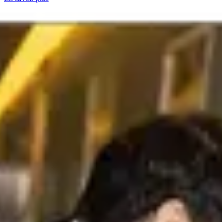
Suppression des cernes
Lissez en quelques secondes les poches sous les yeux avec notre
dark circle eye remover pour des photos naturelles et impeccables.
Une retouche sans effort qui garde votre look réel.
En savoir plus
Blanchiment des dents
Donnez à chaque sourire un look propre et lumineux sans sur-
édition plastique. Les outils intelligents de dents d'Aperty soulèvent
les taches, équilibrent la couleur et gardent la texture naturelle, pour
que les portraits restent frais et crédibles....
En savoir plus