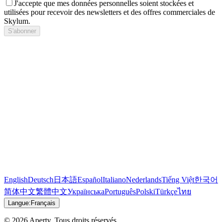
J'accepte que mes données personnelles soient stockées et
utilisées pour recevoir des newsletters et des offres commerciales de
Skylum.
S'abonner
English
Deutsch
日本語
Español
Italiano
Nederlands
Tiếng Việt
한국어
简体中文
繁體中文
Українська
Português
Polski
Türkçe
ไทย
Langue:
Français
© 2026 Aperty. Tous droits réservés