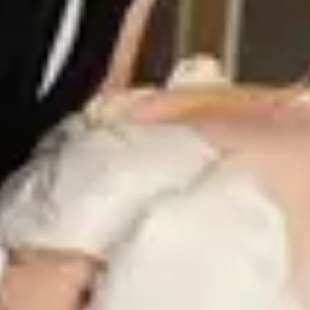
Reprenez vos soirées. Développez votre
entreprise.
Rejoignez des milliers d'entreprises qui utilisent Aperty pour
automatiser leurs workflows.
Commencer
Questions fréquentes
Quelles sont les fonctionnalités uniques de l'éditeur de portraits
Aperty ?
L'éditeur de portraits IA Aperty propose une gamme unique d'outils
pour sublimer vos portraits en toute simplicité. Vous y trouverez des
fonctionnalités conçues pour créer des portraits exceptionnels :
remodelage, retouche, suppression des imperfections, ajout de