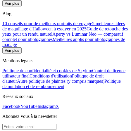
Voir plus
Blog
10 conseils pour de meilleurs portraits de voyage
5 meilleures idées
de maquillage d'Halloween à essayer en 2025
Guide de retouche des
yeux pour un rendu naturel
Aperty vs Luminar Neo — comparatif
complet pour photographes
Meilleures applis pour photographes de
mariage
Voir plus
Mentions légales
Politique de confidentialité et cookies de Skylum
Contrat de licence
utilisateur final
Conditions d'utilisation
Politique de droit
d'auteur
Autre politique de plaintes (y compris marques)
Politique
d'annulation et de remboursement
Réseaux sociaux
Facebook
YouTube
Instagram
X
Abonnez-vous à la newsletter