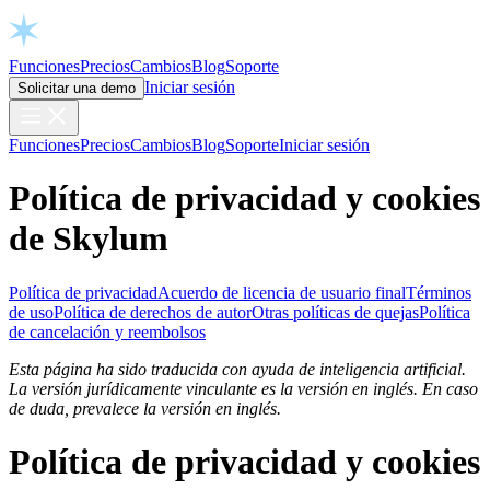
Open chat
Funciones
Precios
Cambios
Blog
Soporte
Iniciar sesión
Solicitar una demo
Funciones
Precios
Cambios
Blog
Soporte
Iniciar sesión
Política de privacidad y cookies
de Skylum
Política de privacidad
Acuerdo de licencia de usuario final
Términos
de uso
Política de derechos de autor
Otras políticas de quejas
Política
de cancelación y reembolsos
Esta página ha sido traducida con ayuda de inteligencia artificial.
La versión jurídicamente vinculante es la versión en inglés. En caso
de duda, prevalece la versión en inglés.
Política de privacidad y cookies