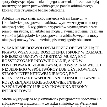
spory dotyczące ujawnienia lub jego znaczenia lub zakresu będą
rozstrzygane przez przewodniczącego panelu arbitrażowego,
którego rozstrzygnięcie będzie ostateczne.
Arbitrzy nie przyznają szkód następczych ani karnych w
jakimkolwiek postępowaniu arbitrażowym wszczętym na mocy
niniejszej sekcji. Z wyjątkiem przypadków wymaganych przez
prawo, ani strona, ani arbiter nie mogą ujawniać istnienia, treści ani
wyników jakiegokolwiek postępowania arbitrażowego na mocy
niniejszej umowy bez uprzedniej pisemnej zgody obu stron.
W ZAKRESIE DOZWOLONYM PRZEZ OBOWIĄZUJĄCE
PRAWO, WSZYSTKIE ROSZCZENIA I SPORY W RAMACH
NINIEJSZEJ UMOWY O ARBITRAŻ MUSZĄ BYĆ
ROZSTRZYGANE INDYWIDUALNIE, A NIE W
POSTĘPOWANIU ZBIOROWYM, A ROSZCZENIA WIĘCEJ
NIŻ JEDNEGO WSPÓŁTWÓRCY LUB UŻYTKOWNIKA
STRONY INTERNETOWEJ NIE MOGĄ BYĆ
ROZSTRZYGANE WSPÓLNIE ANI KONSOLIDOWANE Z
ROSZCZENIAMI JAKIEGOKOLWIEK INNEGO
WSPÓŁTWÓRCY LUB UŻYTKOWNIKA STRONY
INTERNETOWEJ.
Strona wygrywająca w jakimkolwiek postępowaniu sądowym lub
arbitrażowym wszczętym w związku z niniejszymi Warunkami