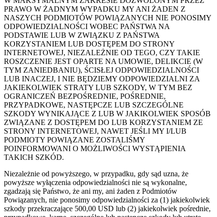
W MAKSYMALNYM ZAKRESIE DOZWOLONYM PRZEZ
PRAWO W ŻADNYM WYPADKU MY ANI ŻADEN Z
NASZYCH PODMIOTÓW POWIĄZANYCH NIE PONOSIMY
ODPOWIEDZIALNOŚCI WOBEC PAŃSTWA NA
PODSTAWIE LUB W ZWIĄZKU Z PAŃSTWA
KORZYSTANIEM LUB DOSTĘPEM DO STRONY
INTERNETOWEJ, NIEZALEŻNIE OD TEGO, CZY TAKIE
ROSZCZENIE JEST OPARTE NA UMOWIE, DELIKCIE (W
TYM ZANIEDBANIU), ŚCISŁEJ ODPOWIEDZIALNOŚCI
LUB INACZEJ, I NIE BĘDZIEMY ODPOWIEDZIALNI ZA
JAKIEKOLWIEK STRATY LUB SZKODY, W TYM BEZ
OGRANICZEŃ BEZPOŚREDNIE, POŚREDNIE,
PRZYPADKOWE, NASTĘPCZE LUB SZCZEGÓLNE
SZKODY WYNIKAJĄCE Z LUB W JAKIKOLWIEK SPOSÓB
ZWIĄZANE Z DOSTĘPEM DO LUB KORZYSTANIEM ZE
STRONY INTERNETOWEJ, NAWET JEŚLI MY I/LUB
PODMIOTY POWIĄZANE ZOSTALIŚMY
POINFORMOWANI O MOŻLIWOŚCI WYSTĄPIENIA
TAKICH SZKÓD.
Niezależnie od powyższego, w przypadku, gdy sąd uzna, że
powyższe wyłączenia odpowiedzialności nie są wykonalne,
zgadzają się Państwo, że ani my, ani żaden z Podmiotów
Powiązanych, nie ponosimy odpowiedzialności za (1) jakiekolwiek
szkody przekraczające 500,00 USD lub (2) jakiekolwiek pośrednie,