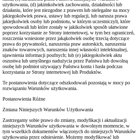
użytkowania, (d) jakimkolwiek zachowaniu, działalności lub
działaniu, które jest niezgodne z prawem lub nielegalne na mocy
jakiegokolwiek prawa, ustawy lub regulacji, lub narusza prawa
jakiejkolwiek osoby lub podmiotu, w którym uczestniczyli, które
spowodowali lub które zostały w jakikolwiek sposób ułatwione
poprzez korzystanie ze Strony internetowej, w tym bez ograniczeń,
roszczenia wniesione przez jakąkolwiek osobę trzecią dotyczące
prawa do prywatności, naruszenia praw autorskich, naruszenia
znaków towarowych, naruszenia innej własności intelektualnej,
ujawnienia informacji poufnych; lub (e) jakiegokolwiek aktu
oszustwa lub umyślnego nadużycia przez Państwa lub dowolną
osobę lub podmiot używający Państwa konta i hasła podczas
korzystania ze Strony internetowej lub Produktów.
Te postanowienia dotyczące odszkodowań pozostają w mocy po
rozwiązaniu Warunków użytkowania.
Postanowienia Różne
Zmiana Niniejszych Warunków Użytkowania
Zastrzegamy sobie prawo do zmiany, modyfikacji i aktualizacji
niniejszych Warunków użytkowania w dowolnym momencie, w
tym wszelkich dokumentów włączonych do niniejszych Warunków
użytkowania przez odniesienie. Możemy modyfikować lub