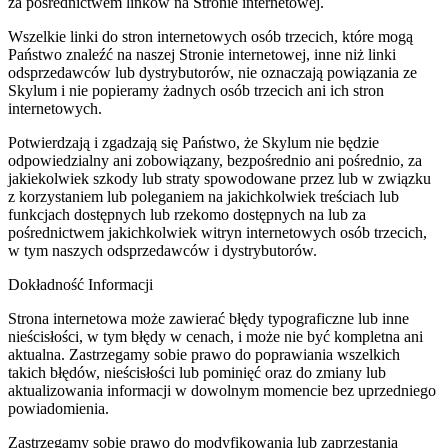
za pośrednictwem linków na Stronie internetowej.
Wszelkie linki do stron internetowych osób trzecich, które mogą
Państwo znaleźć na naszej Stronie internetowej, inne niż linki
odsprzedawców lub dystrybutorów, nie oznaczają powiązania ze
Skylum i nie popieramy żadnych osób trzecich ani ich stron
internetowych.
Potwierdzają i zgadzają się Państwo, że Skylum nie będzie
odpowiedzialny ani zobowiązany, bezpośrednio ani pośrednio, za
jakiekolwiek szkody lub straty spowodowane przez lub w związku
z korzystaniem lub poleganiem na jakichkolwiek treściach lub
funkcjach dostępnych lub rzekomo dostępnych na lub za
pośrednictwem jakichkolwiek witryn internetowych osób trzecich,
w tym naszych odsprzedawców i dystrybutorów.
Dokładność Informacji
Strona internetowa może zawierać błędy typograficzne lub inne
nieścisłości, w tym błędy w cenach, i może nie być kompletna ani
aktualna. Zastrzegamy sobie prawo do poprawiania wszelkich
takich błędów, nieścisłości lub pominięć oraz do zmiany lub
aktualizowania informacji w dowolnym momencie bez uprzedniego
powiadomienia.
Zastrzegamy sobie prawo do modyfikowania lub zaprzestania