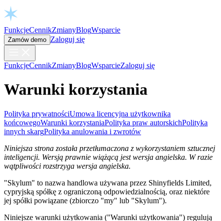
Open chat
Funkcje
Cennik
Zmiany
Blog
Wsparcie
Zaloguj się
Zamów demo
Funkcje
Cennik
Zmiany
Blog
Wsparcie
Zaloguj się
Warunki korzystania
Polityka prywatności
Umowa licencyjna użytkownika
końcowego
Warunki korzystania
Polityka praw autorskich
Polityka
innych skarg
Polityka anulowania i zwrotów
Niniejsza strona została przetłumaczona z wykorzystaniem sztucznej
inteligencji. Wersją prawnie wiążącą jest wersja angielska. W razie
wątpliwości rozstrzyga wersja angielska.
"Skylum" to nazwa handlowa używana przez Shinyfields Limited,
cypryjską spółkę z ograniczoną odpowiedzialnością, oraz niektóre
jej spółki powiązane (zbiorczo "my" lub "Skylum").
Niniejsze warunki użytkowania ("Warunki użytkowania") regulują