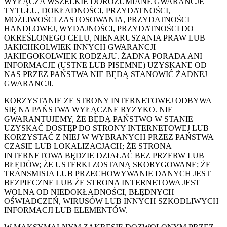
WYŁĄCZA WSZELKIE DOROZUMIANE GWARANCJE
TYTUŁU, DOKŁADNOŚCI, PRZYDATNOŚCI,
MOŻLIWOŚCI ZASTOSOWANIA, PRZYDATNOŚCI
HANDLOWEJ, WYDAJNOŚCI, PRZYDATNOŚCI DO
OKREŚLONEGO CELU, NIENARUSZANIA PRAW LUB
JAKICHKOLWIEK INNYCH GWARANCJI
JAKIEGOKOLWIEK RODZAJU. ŻADNA PORADA ANI
INFORMACJE (USTNE LUB PISEMNE) UZYSKANE OD
NAS PRZEZ PAŃSTWA NIE BĘDĄ STANOWIĆ ŻADNEJ
GWARANCJI.
KORZYSTANIE ZE STRONY INTERNETOWEJ ODBYWA
SIĘ NA PAŃSTWA WYŁĄCZNE RYZYKO. NIE
GWARANTUJEMY, ŻE BĘDĄ PAŃSTWO W STANIE
UZYSKAĆ DOSTĘP DO STRONY INTERNETOWEJ LUB
KORZYSTAĆ Z NIEJ W WYBRANYCH PRZEZ PAŃSTWA
CZASIE LUB LOKALIZACJACH; ŻE STRONA
INTERNETOWA BĘDZIE DZIAŁAĆ BEZ PRZERW LUB
BŁĘDÓW; ŻE USTERKI ZOSTANĄ SKORYGOWANE; ŻE
TRANSMISJA LUB PRZECHOWYWANIE DANYCH JEST
BEZPIECZNE LUB ŻE STRONA INTERNETOWA JEST
WOLNA OD NIEDOKŁADNOŚCI, BŁĘDNYCH
OŚWIADCZEŃ, WIRUSÓW LUB INNYCH SZKODLIWYCH
INFORMACJI LUB ELEMENTÓW.