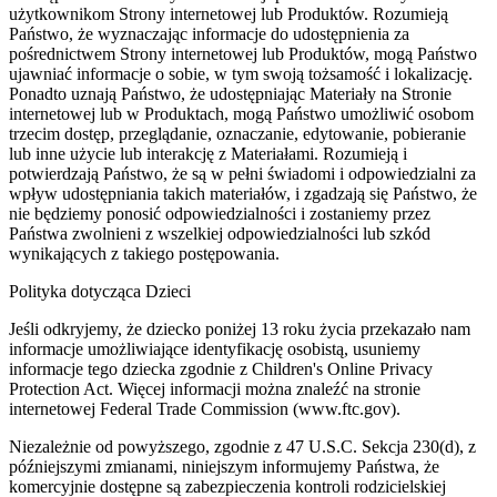
użytkownikom Strony internetowej lub Produktów. Rozumieją
Państwo, że wyznaczając informacje do udostępnienia za
pośrednictwem Strony internetowej lub Produktów, mogą Państwo
ujawniać informacje o sobie, w tym swoją tożsamość i lokalizację.
Ponadto uznają Państwo, że udostępniając Materiały na Stronie
internetowej lub w Produktach, mogą Państwo umożliwić osobom
trzecim dostęp, przeglądanie, oznaczanie, edytowanie, pobieranie
lub inne użycie lub interakcję z Materiałami. Rozumieją i
potwierdzają Państwo, że są w pełni świadomi i odpowiedzialni za
wpływ udostępniania takich materiałów, i zgadzają się Państwo, że
nie będziemy ponosić odpowiedzialności i zostaniemy przez
Państwa zwolnieni z wszelkiej odpowiedzialności lub szkód
wynikających z takiego postępowania.
Polityka dotycząca Dzieci
Jeśli odkryjemy, że dziecko poniżej 13 roku życia przekazało nam
informacje umożliwiające identyfikację osobistą, usuniemy
informacje tego dziecka zgodnie z Children's Online Privacy
Protection Act. Więcej informacji można znaleźć na stronie
internetowej Federal Trade Commission (www.ftc.gov).
Niezależnie od powyższego, zgodnie z 47 U.S.C. Sekcja 230(d), z
późniejszymi zmianami, niniejszym informujemy Państwa, że
komercyjnie dostępne są zabezpieczenia kontroli rodzicielskiej