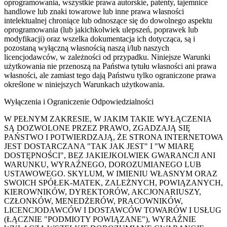
oprogramowania, wszystkie prawa autorskie, patenty, tajemnice
handlowe lub znaki towarowe lub inne prawa własności
intelektualnej chroniące lub odnoszące się do dowolnego aspektu
oprogramowania (lub jakichkolwiek ulepszeń, poprawek lub
modyfikacji) oraz wszelka dokumentacja ich dotycząca, są i
pozostaną wyłączną własnością naszą i/lub naszych
licencjodawców, w zależności od przypadku. Niniejsze Warunki
użytkowania nie przenoszą na Państwa tytułu własności ani prawa
własności, ale zamiast tego dają Państwu tylko ograniczone prawa
określone w niniejszych Warunkach użytkowania.
Wyłączenia i Ograniczenie Odpowiedzialności
W PEŁNYM ZAKRESIE, W JAKIM TAKIE WYŁĄCZENIA
SĄ DOZWOLONE PRZEZ PRAWO, ZGADZAJĄ SIĘ
PAŃSTWO I POTWIERDZAJĄ, ŻE STRONA INTERNETOWA
JEST DOSTARCZANA "TAK JAK JEST" I "W MIARĘ
DOSTĘPNOŚCI", BEZ JAKIEJKOLWIEK GWARANCJI ANI
WARUNKU, WYRAŹNEGO, DOROZUMIANEGO LUB
USTAWOWEGO. SKYLUM, W IMIENIU WŁASNYM ORAZ
SWOICH SPÓŁEK-MATEK, ZALEŻNYCH, POWIĄZANYCH,
KIEROWNIKÓW, DYREKTORÓW, AKCJONARIUSZY,
CZŁONKÓW, MENEDŻERÓW, PRACOWNIKÓW,
LICENCJODAWCÓW I DOSTAWCÓW TOWARÓW I USŁUG
(ŁĄCZNIE "PODMIOTY POWIĄZANE"), WYRAŹNIE