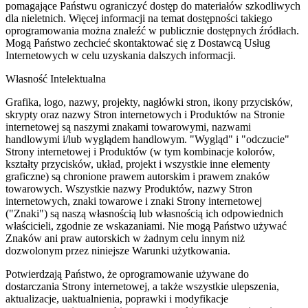
pomagające Państwu ograniczyć dostęp do materiałów szkodliwych
dla nieletnich. Więcej informacji na temat dostępności takiego
oprogramowania można znaleźć w publicznie dostępnych źródłach.
Mogą Państwo zechcieć skontaktować się z Dostawcą Usług
Internetowych w celu uzyskania dalszych informacji.
Własność Intelektualna
Grafika, logo, nazwy, projekty, nagłówki stron, ikony przycisków,
skrypty oraz nazwy Stron internetowych i Produktów na Stronie
internetowej są naszymi znakami towarowymi, nazwami
handlowymi i/lub wyglądem handlowym. "Wygląd" i "odczucie"
Strony internetowej i Produktów (w tym kombinacje kolorów,
kształty przycisków, układ, projekt i wszystkie inne elementy
graficzne) są chronione prawem autorskim i prawem znaków
towarowych. Wszystkie nazwy Produktów, nazwy Stron
internetowych, znaki towarowe i znaki Strony internetowej
("Znaki") są naszą własnością lub własnością ich odpowiednich
właścicieli, zgodnie ze wskazaniami. Nie mogą Państwo używać
Znaków ani praw autorskich w żadnym celu innym niż
dozwolonym przez niniejsze Warunki użytkowania.
Potwierdzają Państwo, że oprogramowanie używane do
dostarczania Strony internetowej, a także wszystkie ulepszenia,
aktualizacje, uaktualnienia, poprawki i modyfikacje