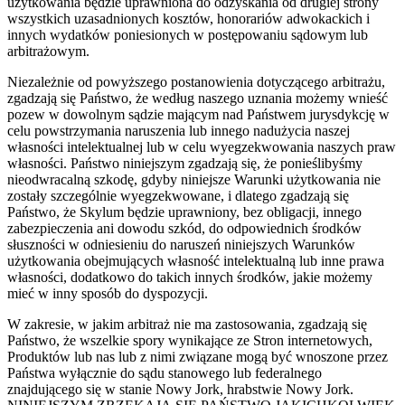
użytkowania będzie uprawniona do odzyskania od drugiej strony
wszystkich uzasadnionych kosztów, honorariów adwokackich i
innych wydatków poniesionych w postępowaniu sądowym lub
arbitrażowym.
Niezależnie od powyższego postanowienia dotyczącego arbitrażu,
zgadzają się Państwo, że według naszego uznania możemy wnieść
pozew w dowolnym sądzie mającym nad Państwem jurysdykcję w
celu powstrzymania naruszenia lub innego nadużycia naszej
własności intelektualnej lub w celu wyegzekwowania naszych praw
własności. Państwo niniejszym zgadzają się, że ponieślibyśmy
nieodwracalną szkodę, gdyby niniejsze Warunki użytkowania nie
zostały szczególnie wyegzekwowane, i dlatego zgadzają się
Państwo, że Skylum będzie uprawniony, bez obligacji, innego
zabezpieczenia ani dowodu szkód, do odpowiednich środków
słuszności w odniesieniu do naruszeń niniejszych Warunków
użytkowania obejmujących własność intelektualną lub inne prawa
własności, dodatkowo do takich innych środków, jakie możemy
mieć w inny sposób do dyspozycji.
W zakresie, w jakim arbitraż nie ma zastosowania, zgadzają się
Państwo, że wszelkie spory wynikające ze Stron internetowych,
Produktów lub nas lub z nimi związane mogą być wnoszone przez
Państwa wyłącznie do sądu stanowego lub federalnego
znajdującego się w stanie Nowy Jork, hrabstwie Nowy Jork.