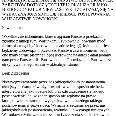
NINIEJSZYM ZRZEKAJĄ SIĘ PAŃSTWO JAKICHKOLWIEK
ZARZUTÓW DOTYCZĄCYCH TEJ LOKALIZACJI JAKO
NIEDOGODNEJ LUB NIEWŁAŚCIWEJ I ZGADZAJĄ SIĘ NA
WYŁĄCZNĄ JURYSDYKCJĘ I MIEJSCE POSTĘPOWANIA
W HRABSTWIE NOWY JORK.
Zawiadomienia
Wszelkie zawiadomienia, które mają nam Państwo przekazać
zgodnie z niniejszymi Warunkami użytkowania, powinny mieć
formę pisemną i być kierowane na adres: legal@skylum.com. Jeśli
będziemy zobowiązani przekazać Państwu zawiadomienia, będą
one miały formę pisemną i będą kierowane na adres e-mail podany
nam przez Państwa dla Państwa konta. Obowiązkiem Państwa jest
utrzymywanie tego adresu w aktualnym stanie.
Brak Zrzeczenia
Niewyegzekwowanie przez nas jakiegokolwiek postanowienia
niniejszych Warunków użytkowania w żaden sposób nie będzie
interpretowane jako obecne lub przyszłe zrzeczenie się takiego
postanowienia, ani w żaden sposób nie wpłynie na prawo
którejkolwiek ze stron do wyegzekwowania każdego takiego
postanowienia w przyszłości. Wyraźne zrzeczenie się przez nas
jakiegokolwiek postanowienia, warunku lub wymogu niniejszych
Warunków użytkowania nie stanowi zrzeczenia się jakichkolwiek