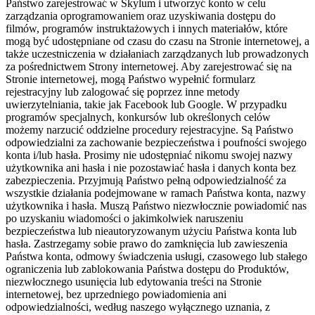
Państwo zarejestrować w Skylum i utworzyć konto w celu
zarządzania oprogramowaniem oraz uzyskiwania dostępu do
filmów, programów instruktażowych i innych materiałów, które
mogą być udostępniane od czasu do czasu na Stronie internetowej, a
także uczestniczenia w działaniach zarządzanych lub prowadzonych
za pośrednictwem Strony internetowej. Aby zarejestrować się na
Stronie internetowej, mogą Państwo wypełnić formularz
rejestracyjny lub zalogować się poprzez inne metody
uwierzytelniania, takie jak Facebook lub Google. W przypadku
programów specjalnych, konkursów lub określonych celów
możemy narzucić oddzielne procedury rejestracyjne. Są Państwo
odpowiedzialni za zachowanie bezpieczeństwa i poufności swojego
konta i/lub hasła. Prosimy nie udostępniać nikomu swojej nazwy
użytkownika ani hasła i nie pozostawiać hasła i danych konta bez
zabezpieczenia. Przyjmują Państwo pełną odpowiedzialność za
wszystkie działania podejmowane w ramach Państwa konta, nazwy
użytkownika i hasła. Muszą Państwo niezwłocznie powiadomić nas
po uzyskaniu wiadomości o jakimkolwiek naruszeniu
bezpieczeństwa lub nieautoryzowanym użyciu Państwa konta lub
hasła. Zastrzegamy sobie prawo do zamknięcia lub zawieszenia
Państwa konta, odmowy świadczenia usługi, czasowego lub stałego
ograniczenia lub zablokowania Państwa dostępu do Produktów,
niezwłocznego usunięcia lub edytowania treści na Stronie
internetowej, bez uprzedniego powiadomienia ani
odpowiedzialności, według naszego wyłącznego uznania, z