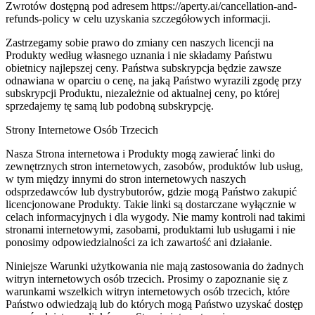
Zwrotów dostępną pod adresem https://aperty.ai/cancellation-and-
refunds-policy w celu uzyskania szczegółowych informacji.
Zastrzegamy sobie prawo do zmiany cen naszych licencji na
Produkty według własnego uznania i nie składamy Państwu
obietnicy najlepszej ceny. Państwa subskrypcja będzie zawsze
odnawiana w oparciu o cenę, na jaką Państwo wyrazili zgodę przy
subskrypcji Produktu, niezależnie od aktualnej ceny, po której
sprzedajemy tę samą lub podobną subskrypcję.
Strony Internetowe Osób Trzecich
Nasza Strona internetowa i Produkty mogą zawierać linki do
zewnętrznych stron internetowych, zasobów, produktów lub usług,
w tym między innymi do stron internetowych naszych
odsprzedawców lub dystrybutorów, gdzie mogą Państwo zakupić
licencjonowane Produkty. Takie linki są dostarczane wyłącznie w
celach informacyjnych i dla wygody. Nie mamy kontroli nad takimi
stronami internetowymi, zasobami, produktami lub usługami i nie
ponosimy odpowiedzialności za ich zawartość ani działanie.
Niniejsze Warunki użytkowania nie mają zastosowania do żadnych
witryn internetowych osób trzecich. Prosimy o zapoznanie się z
warunkami wszelkich witryn internetowych osób trzecich, które
Państwo odwiedzają lub do których mogą Państwo uzyskać dostęp