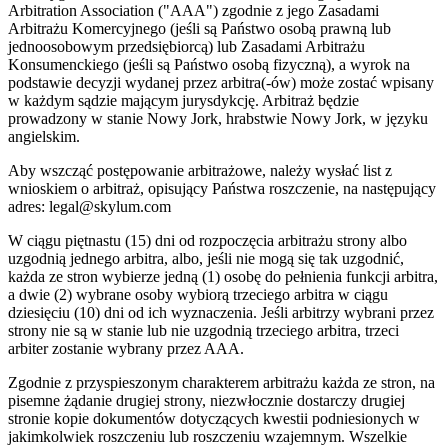
Arbitration Association ("AAA") zgodnie z jego Zasadami
Arbitrażu Komercyjnego (jeśli są Państwo osobą prawną lub
jednoosobowym przedsiębiorcą) lub Zasadami Arbitrażu
Konsumenckiego (jeśli są Państwo osobą fizyczną), a wyrok na
podstawie decyzji wydanej przez arbitra(-ów) może zostać wpisany
w każdym sądzie mającym jurysdykcję. Arbitraż będzie
prowadzony w stanie Nowy Jork, hrabstwie Nowy Jork, w języku
angielskim.
Aby wszcząć postępowanie arbitrażowe, należy wysłać list z
wnioskiem o arbitraż, opisujący Państwa roszczenie, na następujący
adres: legal@skylum.com
W ciągu piętnastu (15) dni od rozpoczęcia arbitrażu strony albo
uzgodnią jednego arbitra, albo, jeśli nie mogą się tak uzgodnić,
każda ze stron wybierze jedną (1) osobę do pełnienia funkcji arbitra,
a dwie (2) wybrane osoby wybiorą trzeciego arbitra w ciągu
dziesięciu (10) dni od ich wyznaczenia. Jeśli arbitrzy wybrani przez
strony nie są w stanie lub nie uzgodnią trzeciego arbitra, trzeci
arbiter zostanie wybrany przez AAA.
Zgodnie z przyspieszonym charakterem arbitrażu każda ze stron, na
pisemne żądanie drugiej strony, niezwłocznie dostarczy drugiej
stronie kopie dokumentów dotyczących kwestii podniesionych w
jakimkolwiek roszczeniu lub roszczeniu wzajemnym. Wszelkie