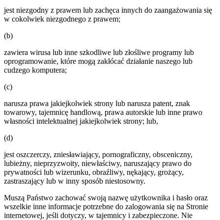
jest niezgodny z prawem lub zachęca innych do zaangażowania się
w cokolwiek niezgodnego z prawem;
(b)
zawiera wirusa lub inne szkodliwe lub złośliwe programy lub
oprogramowanie, które mogą zakłócać działanie naszego lub
cudzego komputera;
(c)
narusza prawa jakiejkolwiek strony lub narusza patent, znak
towarowy, tajemnicę handlową, prawa autorskie lub inne prawo
własności intelektualnej jakiejkolwiek strony; lub,
(d)
jest oszczerczy, zniesławiający, pornograficzny, obsceniczny,
lubieżny, nieprzyzwoity, niewłaściwy, naruszający prawo do
prywatności lub wizerunku, obraźliwy, nękający, grożący,
zastraszający lub w inny sposób niestosowny.
Muszą Państwo zachować swoją nazwę użytkownika i hasło oraz
wszelkie inne informacje potrzebne do zalogowania się na Stronie
internetowej, jeśli dotyczy, w tajemnicy i zabezpieczone. Nie