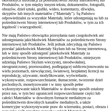
określonych informacji za pośrednictwem Strony internetowej lub
Produktów, w tym między innymi tekstu, dokumentów, fotografii,
obrazów, dzieł sztuki, grafiki, wideo, komentarzy, dźwięku,
skryptów lub innych materiałów ("Materiały"). Są Państwo
odpowiedzialni za wszystkie Materiały, które udostępniają na lub za
pośrednictwem Strony internetowej lub Produktów, w tym za ich
legalność i wiarygodność.
Nie mają Państwo obowiązku przesyłania nam czegokolwiek ani
udostępniania jakichkolwiek Materiałów za pośrednictwem Strony
internetowej lub Produktów. Jeśli jednak zdecydują się Państwo
przesłać jakiekolwiek Materiały Skylum lub na Stronę internetową,
lub w inny sposób udostępnić jakiekolwiek Materiały za
pośrednictwem Strony internetowej lub Produktów, niniejszym
udzielają Państwo Skylum wieczystej, nieodwołalnej,
nieograniczonej, przenoszalnej, podlegającej sublicencjonowaniu na
wielu poziomach, niewyłącznej, światowej, bezpłatnej licencji na
reprodukcję, używanie, modyfikowanie, wyświetlanie,
wykonywanie, rozpowszechnianie, tłumaczenie, tworzenie dzieł
pochodnych, monetyzowanie i w inny sposób pełne
wykorzystywanie takich Materiałów w dowolny sposób ustalony
przez nas, w tym bez ograniczeń rozpowszechnianie części lub
całości Materiałów w dowolnym formacie medialnym za
pośrednictwem dowolnych kanałów medialnych, a także
komercyjne wykorzystywanie praw do wizerunku, postaci, obrazu i