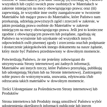
wszystkich lub części swoich praw osobistych w Materiałach w
zakresie istniejącym na mocy obowiązującego prawa; oraz (iii)
zapewniają, że wszystkie inne osoby zaangażowane w tworzenie
Materiałów lub mające prawo do Materiałów, które Państwo nam
przekazują, udzielają powyższych zgód i zrzeczeń w zakresie, w
jakim posiadają prawa osobiste do Materiałów w zakresie
istniejącym na mocy obowiązującego prawa. Jeśli jest to konieczne
zgodnie z obowiązującym prawem lub pożądane, zgadzają się
Państwo na wyrażenie lub uzyskanie od wszystkich innych
odpowiednich osób pisemnej zgody i zrzeczenia oraz/lub podpisanie
i dostarczenie jakiegokolwiek innego dokumentu na nasze żądanie,
który może być Państwu przedstawiony w dowolnym momencie.
Potwierdzają Państwo, że nie jesteśmy zobowiązani do
utrzymywania Strony internetowej ani żadnych informacji,
Materiałów ani innych rzeczy, które Państwo przesyłają, publikują
lub udostępniają Skylum lub na Stronie internetowej. Zastrzegamy
sobie prawo do wstrzymywania, usuwania, edytowania i/lub
odrzucania takich materiałów w dowolnym momencie.
Treści Udostępniane za Pośrednictwem Strony internetowej lub
Produktów
Strona internetowa lub Produkty mogą umożliwić Państwu wybór
udostępnienia określonych informacji publicznie lub innym