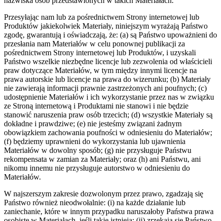
nazwiska osób przedstawionych w takich Materiałach.
Przesyłając nam lub za pośrednictwem Strony internetowej lub
Produktów jakiekolwiek Materiały, niniejszym wyrażają Państwo
zgodę, gwarantują i oświadczają, że: (a) są Państwo upoważnieni do
przesłania nam Materiałów w celu ponownej publikacji za
pośrednictwem Strony internetowej lub Produktów, i uzyskali
Państwo wszelkie niezbędne licencje lub zezwolenia od właścicieli
praw dotyczące Materiałów, w tym między innymi licencje na
prawa autorskie lub licencje na prawa do wizerunku; (b) Materiały
nie zawierają informacji prawnie zastrzeżonych ani poufnych; (c)
udostępnienie Materiałów i ich wykorzystanie przez nas w związku
ze Stroną internetową i Produktami nie stanowi i nie będzie
stanowić naruszenia praw osób trzecich; (d) wszystkie Materiały są
dokładne i prawdziwe; (e) nie jesteśmy związani żadnym
obowiązkiem zachowania poufności w odniesieniu do Materiałów;
(f) będziemy uprawnieni do wykorzystania lub ujawnienia
Materiałów w dowolny sposób; (g) nie przysługuje Państwu
rekompensata w zamian za Materiały; oraz (h) ani Państwu, ani
nikomu innemu nie przysługuje autorstwo w odniesieniu do
Materiałów.
W najszerszym zakresie dozwolonym przez prawo, zgadzają się
Państwo również nieodwołalnie: (i) na każde działanie lub
zaniechanie, które w innym przypadku naruszałoby Państwa prawa
osobiste w Materiałach, jeśli takie istnieją; (ii) zrzekają się Państwo