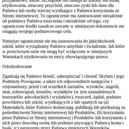
przypadkowe, karne, szczególne lub następcze szkody lub utratę
użytkowania, utracony przychód, utracone zyski lub dane dla
Państwa lub osoby trzeciej wynikające z Państwa korzystania ze
Strony internetowej. To ograniczenie ma zastosowanie niezależnie
od podstawy Państwa roszczenia i niezależnie od tego, czy
ograniczone środki zaradcze zawarte w niniejszym dokumencie nie
osiągają swojego podstawowego celu.
Niniejsze ograniczenie nie ma zastosowania do jakichkolwiek
szkód, które wyrządzamy Państwu umyślnie i świadomie, lub które
w przeciwnym razie nie mogą być wyłączone w niniejszych
Warunkach użytkowania na mocy obowiązującego prawa.
Odszkodowanie
Zgadzają się Państwo bronić, zabezpieczać i chronić Skylum i jego
Podmioty Powiązane, a także ich odpowiednich następców i
cesjonariuszy, przed i od wszelkich zarzutów, wyroków, nagród,
strat, zobowiązań, kosztów, wydatków (w tym uzasadnionych
honorariów adwokackich i wydatków), roszczeń, żądań, podstaw
powództwa lub szkód, wynikających z lub opartych na (a)
Materiałach, które Państwo dostarczają, publikują lub przekazują za
pośrednictwem Strony internetowej lub Produktów, (b) korzystaniu
przez Państwa ze Strony internetowej i Produktów lub korzystaniu z
nich przez dowolną osobę lub podmiot używający Państwa konta i
hasła, (c) naruszeniu przez Państwa niniejszych Warunków