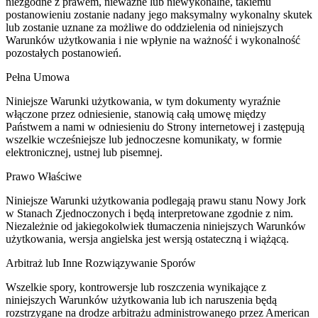
niezgodne z prawem, nieważne lub niewykonalne, takiemu
postanowieniu zostanie nadany jego maksymalny wykonalny skutek
lub zostanie uznane za możliwe do oddzielenia od niniejszych
Warunków użytkowania i nie wpłynie na ważność i wykonalność
pozostałych postanowień.
Pełna Umowa
Niniejsze Warunki użytkowania, w tym dokumenty wyraźnie
włączone przez odniesienie, stanowią całą umowę między
Państwem a nami w odniesieniu do Strony internetowej i zastępują
wszelkie wcześniejsze lub jednoczesne komunikaty, w formie
elektronicznej, ustnej lub pisemnej.
Prawo Właściwe
Niniejsze Warunki użytkowania podlegają prawu stanu Nowy Jork
w Stanach Zjednoczonych i będą interpretowane zgodnie z nim.
Niezależnie od jakiegokolwiek tłumaczenia niniejszych Warunków
użytkowania, wersja angielska jest wersją ostateczną i wiążącą.
Arbitraż lub Inne Rozwiązywanie Sporów
Wszelkie spory, kontrowersje lub roszczenia wynikające z
niniejszych Warunków użytkowania lub ich naruszenia będą
rozstrzygane na drodze arbitrażu administrowanego przez American