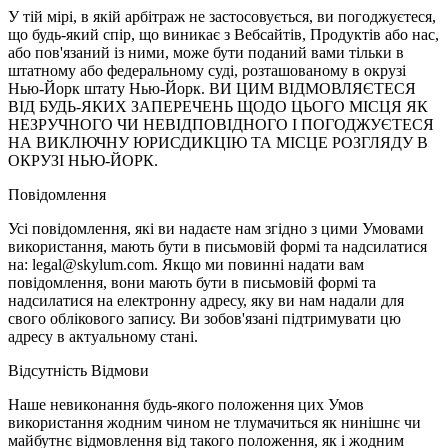
У тій мірі, в якій арбітраж не застосовується, ви погоджуєтеся,
що будь-який спір, що виникає з Вебсайтів, Продуктів або нас,
або пов'язаний із ними, може бути поданий вами тільки в
штатному або федеральному суді, розташованому в окрузі
Нью-Йорк штату Нью-Йорк. ВИ ЦИМ ВІДМОВЛЯЄТЕСЯ
ВІД БУДЬ-ЯКИХ ЗАПЕРЕЧЕНЬ ЩОДО ЦЬОГО МІСЦЯ ЯК
НЕЗРУЧНОГО ЧИ НЕВІДПОВІДНОГО І ПОГОДЖУЄТЕСЯ
НА ВИКЛЮЧНУ ЮРИСДИКЦІЮ ТА МІСЦЕ РОЗГЛЯДУ В
ОКРУЗІ НЬЮ-ЙОРК.
Повідомлення
Усі повідомлення, які ви надаєте нам згідно з цими Умовами
використання, мають бути в письмовій формі та надсилатися
на: legal@skylum.com. Якщо ми повинні надати вам
повідомлення, вони мають бути в письмовій формі та
надсилатися на електронну адресу, яку ви нам надали для
свого облікового запису. Ви зобов'язані підтримувати цю
адресу в актуальному стані.
Відсутність Відмови
Наше невиконання будь-якого положення цих Умов
використання жодним чином не тлумачиться як нинішнє чи
майбутнє відмовлення від такого положення, як і жодним