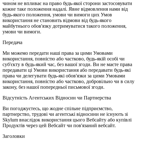
чином не впливає на право будь-якої сторони застосовувати
кожне таке положення надалі. Явне відмовлення нами від
будь-якого положення, умови чи вимоги цих Умов
використання не становить відмови від будь-якого
майбутнього обов'язку дотримуватися такого положення,
умови чи вимоги.
Передача
Ми можемо передати наші права за цими Умовами
використання, повністю або частково, будь-якій особі чи
суб'єкту в будь-який час, без вашої згоди. Ви не маєте права
передавати ці Умови використання або передавати будь-які
права чи делегувати будь-які обов'язки за цими Умовами
використання, повністю або частково, добровільно чи в силу
закону, без нашої попередньої письмової згоди.
Відсутність Агентських Відносин чи Партнерства
Ви погоджуєтесь, що жодне спільне підприємство,
партнерство, трудові чи агентські відносини не існують зі
Skylum внаслідок використання цього Вебсайту або купівлі
Продуктів через цей Вебсайт чи пов'язаний вебсайт.
Заголовки