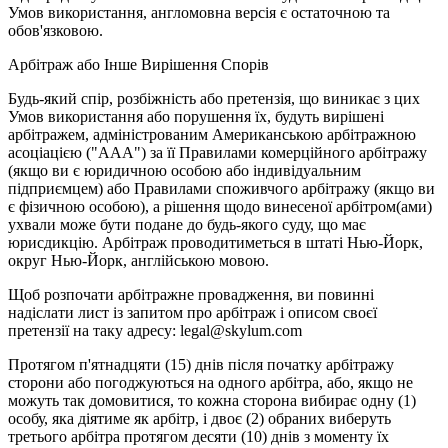
Умов використання, англомовна версія є остаточною та
обов'язковою.
Арбітраж або Інше Вирішення Спорів
Будь-який спір, розбіжність або претензія, що виникає з цих
Умов використання або порушення їх, будуть вирішені
арбітражем, адміністрованим Американською арбітражною
асоціацією ("AAA") за її Правилами комерційного арбітражу
(якщо ви є юридичною особою або індивідуальним
підприємцем) або Правилами споживчого арбітражу (якщо ви
є фізичною особою), а рішення щодо винесеної арбітром(ами)
ухвали може бути подане до будь-якого суду, що має
юрисдикцію. Арбітраж проводитиметься в штаті Нью-Йорк,
округ Нью-Йорк, англійською мовою.
Щоб розпочати арбітражне провадження, ви повинні
надіслати лист із запитом про арбітраж і описом своєї
претензії на таку адресу: legal@skylum.com
Протягом п'ятнадцяти (15) днів після початку арбітражу
сторони або погоджуються на одного арбітра, або, якщо не
можуть так домовитися, то кожна сторона вибирає одну (1)
особу, яка діятиме як арбітр, і двоє (2) обраних виберуть
третього арбітра протягом десяти (10) днів з моменту їх