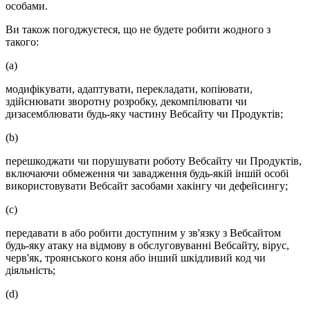
особами.
Ви також погоджуєтеся, що не будете робити жодного з
такого:
(a)
модифікувати, адаптувати, перекладати, копіювати,
здійснювати зворотну розробку, декомпілювати чи
дизасемблювати будь-яку частину Вебсайту чи Продуктів;
(b)
перешкоджати чи порушувати роботу Вебсайту чи Продуктів,
включаючи обмеження чи завадження будь-якій іншій особі
використовувати Вебсайт засобами хакінгу чи дефейсингу;
(c)
передавати в або робити доступним у зв'язку з Вебсайтом
будь-яку атаку на відмову в обслуговуванні Вебсайту, вірус,
черв'як, троянського коня або інший шкідливий код чи
діяльність;
(d)