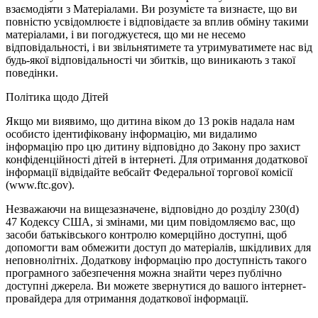
взаємодіяти з Матеріалами. Ви розумієте та визнаєте, що ви
повністю усвідомлюєте і відповідаєте за вплив обміну такими
матеріалами, і ви погоджуєтеся, що ми не несемо
відповідальності, і ви звільнятимете та утримуватимете нас від
будь-якої відповідальності чи збитків, що виникають з такої
поведінки.
Політика щодо Дітей
Якщо ми виявимо, що дитина віком до 13 років надала нам
особисто ідентифіковану інформацію, ми видалимо
інформацію про цю дитину відповідно до Закону про захист
конфіденційності дітей в інтернеті. Для отримання додаткової
інформації відвідайте вебсайт Федеральної торгової комісії
(www.ftc.gov).
Незважаючи на вищезазначене, відповідно до розділу 230(d)
47 Кодексу США, зі змінами, ми цим повідомляємо вас, що
засоби батьківського контролю комерційно доступні, щоб
допомогти вам обмежити доступ до матеріалів, шкідливих для
неповнолітніх. Додаткову інформацію про доступність такого
програмного забезпечення можна знайти через публічно
доступні джерела. Ви можете звернутися до вашого інтернет-
провайдера для отримання додаткової інформації.