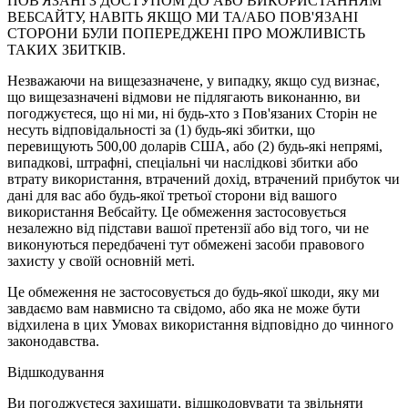
ПОВ'ЯЗАНІ З ДОСТУПОМ ДО АБО ВИКОРИСТАННЯМ
ВЕБСАЙТУ, НАВІТЬ ЯКЩО МИ ТА/АБО ПОВ'ЯЗАНІ
СТОРОНИ БУЛИ ПОПЕРЕДЖЕНІ ПРО МОЖЛИВІСТЬ
ТАКИХ ЗБИТКІВ.
Незважаючи на вищезазначене, у випадку, якщо суд визнає,
що вищезазначені відмови не підлягають виконанню, ви
погоджуєтеся, що ні ми, ні будь-хто з Пов'язаних Сторін не
несуть відповідальності за (1) будь-які збитки, що
перевищують 500,00 доларів США, або (2) будь-які непрямі,
випадкові, штрафні, спеціальні чи наслідкові збитки або
втрату використання, втрачений дохід, втрачений прибуток чи
дані для вас або будь-якої третьої сторони від вашого
використання Вебсайту. Це обмеження застосовується
незалежно від підстави вашої претензії або від того, чи не
виконуються передбачені тут обмежені засоби правового
захисту у своїй основній меті.
Це обмеження не застосовується до будь-якої шкоди, яку ми
завдаємо вам навмисно та свідомо, або яка не може бути
відхилена в цих Умовах використання відповідно до чинного
законодавства.
Відшкодування
Ви погоджуєтеся захищати, відшкодовувати та звільняти