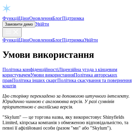
Open chat
Функції
Ціни
Оновлення
Блог
Підтримка
Увійти
Замовити демо
Функції
Ціни
Оновлення
Блог
Підтримка
Увійти
Умови використання
Політика конфіденційності
Ліцензійна угода з кінцевим
користувачем
Умови використання
Політика авторських
прав
Політика інших скарг
Політика скасування та повернення
коштів
Цю сторінку перекладено за допомогою штучного інтелекту.
Юридично чинною є англомовна версія. У разі сумнівів
пріоритетною є англійська версія.
"Skylum" — це торгова назва, яку використовує Shinyfields
Limited, кіпрська компанія з обмеженою відповідальністю, та
певні її афілійовані особи (разом "ми" або "Skylum").