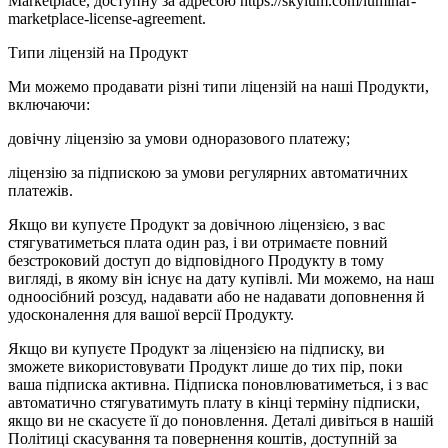
Marketplace, доступну за адресою https://skylum.com/luminar-
marketplace-license-agreement.
Типи ліцензій на Продукт
Ми можемо продавати різні типи ліцензій на наші Продукти,
включаючи:
довічну ліцензію за умови одноразового платежу;
ліцензію за підпискою за умови регулярних автоматичних
платежів.
Якщо ви купуєте Продукт за довічною ліцензією, з вас
стягуватиметься плата один раз, і ви отримаєте повний
безстроковий доступ до відповідного Продукту в тому
вигляді, в якому він існує на дату купівлі. Ми можемо, на наш
одноосібний розсуд, надавати або не надавати доповнення й
удосконалення для вашої версії Продукту.
Якщо ви купуєте Продукт за ліцензією на підписку, ви
зможете використовувати Продукт лише до тих пір, поки
ваша підписка активна. Підписка поновлюватиметься, і з вас
автоматично стягуватимуть плату в кінці терміну підписки,
якщо ви не скасуєте її до поновлення. Деталі дивіться в нашій
Політиці скасування та повернення коштів, доступній за