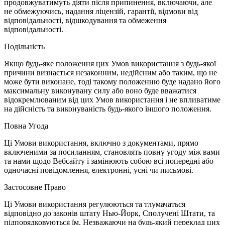
продовжуватимуть діяти після припинення, включаючи, але
не обмежуючись, надання ліцензій, гарантії, відмови від
відповідальності, відшкодування та обмеження
відповідальності.
Подільність
Якщо будь-яке положення цих Умов використання з будь-якої
причини визнається незаконним, недійсним або таким, що не
може бути виконане, тоді такому положенню буде надано його
максимальну виконувану силу або воно буде вважатися
відокремлюваним від цих Умов використання і не впливатиме
на дійсність та виконуваність будь-якого іншого положення.
Повна Угода
Ці Умови використання, включно з документами, прямо
включеними за посиланням, становлять повну угоду між вами
та нами щодо Вебсайту і замінюють собою всі попередні або
одночасні повідомлення, електронні, усні чи письмові.
Застосовне Право
Ці Умови використання регулюються та тлумачаться
відповідно до законів штату Нью-Йорк, Сполучені Штати, та
підпорядковуються їм. Незважаючи на будь-який переклад цих