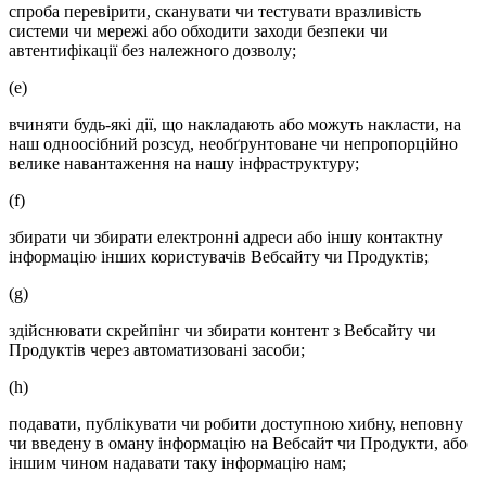
спроба перевірити, сканувати чи тестувати вразливість
системи чи мережі або обходити заходи безпеки чи
автентифікації без належного дозволу;
(e)
вчиняти будь-які дії, що накладають або можуть накласти, на
наш одноосібний розсуд, необґрунтоване чи непропорційно
велике навантаження на нашу інфраструктуру;
(f)
збирати чи збирати електронні адреси або іншу контактну
інформацію інших користувачів Вебсайту чи Продуктів;
(g)
здійснювати скрейпінг чи збирати контент з Вебсайту чи
Продуктів через автоматизовані засоби;
(h)
подавати, публікувати чи робити доступною хибну, неповну
чи введену в оману інформацію на Вебсайт чи Продукти, або
іншим чином надавати таку інформацію нам;