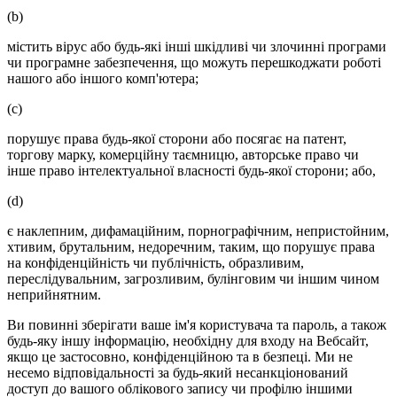
(b)
містить вірус або будь-які інші шкідливі чи злочинні програми
чи програмне забезпечення, що можуть перешкоджати роботі
нашого або іншого комп'ютера;
(c)
порушує права будь-якої сторони або посягає на патент,
торгову марку, комерційну таємницю, авторське право чи
інше право інтелектуальної власності будь-якої сторони; або,
(d)
є наклепним, дифамаційним, порнографічним, непристойним,
хтивим, брутальним, недоречним, таким, що порушує права
на конфіденційність чи публічність, образливим,
переслідувальним, загрозливим, булінговим чи іншим чином
неприйнятним.
Ви повинні зберігати ваше ім'я користувача та пароль, а також
будь-яку іншу інформацію, необхідну для входу на Вебсайт,
якщо це застосовно, конфіденційною та в безпеці. Ми не
несемо відповідальності за будь-який несанкціонований
доступ до вашого облікового запису чи профілю іншими