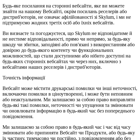
Будь-яке посилання на сторонні вебсайти, яке ви можете
знайти на нашому Вебсайті, окрім посилань реселерів або
дистриб'юторів, не означає афілійованості зі Skylum, і ми не
підтримуємо жодних третіх осіб або їхніх вебсайтів.
Ви визнаєте та погоджуєтеся, що Skylum не відповідатиме й
не нестиме відповідальності, прямо чи непрямо, за будь-яку
шкоду чи збитки, заподіяні або пов'язані з використанням або
довірою до будь-якого контенту чи функціональних
можливостей, що стали доступними або нібито доступні на
будь-яких сторонніх вебсайтах чи через них, включно з
вебсайтами наших реселерів і дистриб'юторів.
Точність інформації
Вебсайт може містити друкарські помилки чи інші неточності,
включаючи помилки в ціноутворенні, і може бути неповним
або неактуальним. Ми залишаємо за собою право виправляти
будь-які такі помилки, неточності чи упущення та змінювати
чи оновлювати інформацію в будь-який час без попереднього
повідомлення.
Ми залишаємо за собою право в будь-який час і час від часу
змінювати або припиняти Вебсайт чи Продукти, або будь-яку
їх частину, тимчасово чи постійно, з повідомленням або без