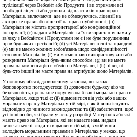
публікації через Вебсайт або Продукти, і ви отримали всі
необхідні ліцензії або дозволи від власників прав щодо
Матеріалів, включаючи, але не обмежуючись, ліцензії на
авторське право або ліцензії на права публічності; (b)
Матеріали не містять проприєтарної або конфіденційної
інформації; (c) надання Матеріалів та їх використання нами у
зв'язку з Вебсайтом і Продуктами не є і не буде порушенням
прав будь-яких третіх осіб; (d) усі Матеріали точні та правдиві;
(e) ми не маємо жодних зобов'язань щодо конфіденційності
стосовно Матеріалів; (f) ми маємо право використовувати або
розкривати Матеріали будь-яким способом; (g) ви не маєте
права на компенсацію в обмін на Матеріали, і (h) ні ви, ні
будь-хто інший не маєте права на атрибуцію щодо Матеріалів.
У повному обсязі, дозволеному законом, ви також
безповоротно погоджуєтеся: (i) дозволити будь-яку дію чи
бездіяльність, що інакше порушувала б ваші моральні права в
Матеріалах, якщо такі є; (ii) відмовитися від усіх або ваших
моральних прав у Матеріалах у тій мірі, в якій вони існують
відповідно до чинного законодавства; та (iii) забезпечити, щоб
усі інші особи, які брали участь у розробці Матеріалів або які
мають право на Матеріали, які ви надаєте нам, надали
вищезазначені згоди та відмови в тій мірі, в якій вони
володіють моральними правами в Матеріалах у межах, що
існують за чинним законом. Якщо це необхідно за чинним