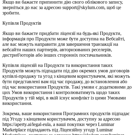
Якщо ви бажаєте припинити дію свого облікового запису,
зверніться до нас за адресою support@skylum.com, щоб це
зробити.
Купівля Продуктів
Якщо ви бажаєте придбати ліцензії на будь-які Продукти,
інформація про Продукти може бути доступна на Вебсайті,
але вас можуть направити для завершення транзакції на
вебсайти наших партнерів, авторизованих реселерів,
дистриб'юторів або інших сторонніх постачальників.
Купівля ліцензій на Продукти та використання таких
Продуктів можуть підпадати під дію окремих умов договорів
купівлі-продажу та угод з кінцевим користувачем, які можуть
бути представлені вам під час продажу, до встановлення або
під час використання Продуктів. Такі умови є додатковими до
цих Умов використання і контролюватимуть щодо таких
Продуктів у тій мірі, в якій існує конфлікт із цими Умовами
використання.
Зокрема, ваше використання Програмних продуктів підпадає
під Угоду з кінцевим користувачем, доступну за адресою
https://aperty.ai/legal-eula, а ваші покупки через Luminar
Marketplace підпадають під Ліцензійну угоду Luminar