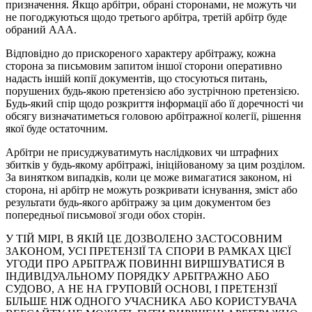
призначення. Якщо арбітри, обрані сторонами, не можуть чи
не погоджуються щодо третього арбітра, третій арбітр буде
обраний AAA.
Відповідно до прискореного характеру арбітражу, кожна
сторона за письмовим запитом іншої сторони оперативно
надасть іншій копії документів, що стосуються питань,
порушених будь-якою претензією або зустрічною претензією.
Будь-який спір щодо розкриття інформації або її доречності чи
обсягу визначатиметься головою арбітражної колегії, рішення
якої буде остаточним.
Арбітри не присуджуватимуть наслідкових чи штрафних
збитків у будь-якому арбітражі, ініційованому за цим розділом.
За винятком випадків, коли це може вимагатися законом, ні
сторона, ні арбітр не можуть розкривати існування, зміст або
результати будь-якого арбітражу за цим документом без
попередньої письмової згоди обох сторін.
У ТІЙ МІРІ, В ЯКІЙ ЦЕ ДОЗВОЛЕНО ЗАСТОСОВНИМ
ЗАКОНОМ, УСІ ПРЕТЕНЗІЇ ТА СПОРИ В РАМКАХ ЦІЄЇ
УГОДИ ПРО АРБІТРАЖ ПОВИННІ ВИРІШУВАТИСЯ В
ІНДИВІДУАЛЬНОМУ ПОРЯДКУ АРБІТРАЖНО АБО
СУДОВО, А НЕ НА ГРУПОВІЙ ОСНОВІ, І ПРЕТЕНЗІЇ
БІЛЬШЕ НІЖ ОДНОГО УЧАСНИКА АБО КОРИСТУВАЧА