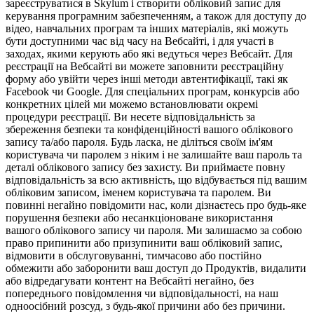
зареєструватися в Skylum і створити обліковий запис для
керування програмним забезпеченням, а також для доступу до
відео, навчальних програм та інших матеріалів, які можуть
бути доступними час від часу на Вебсайті, і для участі в
заходах, якими керують або які ведуться через Вебсайт. Для
реєстрації на Вебсайті ви можете заповнити реєстраційну
форму або увійти через інші методи автентифікації, такі як
Facebook чи Google. Для спеціальних програм, конкурсів або
конкретних цілей ми можемо встановлювати окремі
процедури реєстрації. Ви несете відповідальність за
збереження безпеки та конфіденційності вашого облікового
запису та/або пароля. Будь ласка, не діліться своїм ім'ям
користувача чи паролем з ніким і не залишайте ваш пароль та
деталі облікового запису без захисту. Ви приймаєте повну
відповідальність за всю активність, що відбувається під вашим
обліковим записом, іменем користувача та паролем. Ви
повинні негайно повідомити нас, коли дізнаєтесь про будь-яке
порушення безпеки або несанкціоноване використання
вашого облікового запису чи пароля. Ми залишаємо за собою
право припинити або призупинити ваш обліковий запис,
відмовити в обслуговуванні, тимчасово або постійно
обмежити або заборонити ваш доступ до Продуктів, видалити
або відредагувати контент на Вебсайті негайно, без
попереднього повідомлення чи відповідальності, на наш
одноосібний розсуд, з будь-якої причини або без причини.