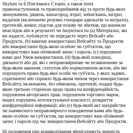
Skylum та її Пов'язаних Сторін, а також їхніх
правонаступників та правоприймачів від та проти будь-яких
звинувачень, рішень, винагород, втрат, зобов'язань, витрат,
видатків (включаючи розумні гонорари адвокатів та витрати),
претензій, вимог, підстав для позову чи збитків, що виникли
внаслідок або в результаті чи базуються на (a) Матеріалах, які
ви надаєте, публікуєте чи передаєте через Вебсайт або
Продукти, (b) вашому використанні Вебсайту та Продуктів
або використанні будь-якою особою чи суб'єктом, що
використовує ваш обліковий запис і пароль, (c) порушенні
вами цих Умов використання, (d) будь-якій поведінці,
діяльності або дії, які є неправомірними чи незаконними за
будь-яким законом, статутом або нормативним актом, або які
порушують права будь-якої особи чи суб'єкта, у яких задіяні,
спричинені або сприяло будь-яким чином через використання
Вебсайту, включаючи, без обмежень, претензії, подані будь-
якою третьою стороною щодо права на конфіденційність,
порушення авторських прав, порушення торгових марок,
інших порушень інтелектуальної власності, розкриття
конфіденційної інформації; або (e) будь-який акт шахрайства
чи навмисного неправомірного поводження вами або будь-
якою особою чи суб'єктом, що використовує ваш обліковий
запис і пароль під час використання Вебсайту або Продуктів.
Ці положення про відшкодування зберігатимуть чинність