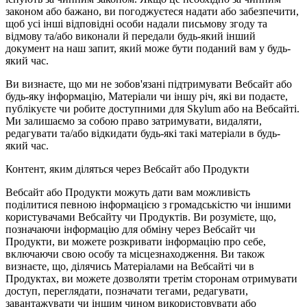
законом або бажано, ви погоджуєтеся надати або забезпечити,
щоб усі інші відповідні особи надали письмову згоду та
відмову та/або виконали й передали будь-який інший
документ на наш запит, який може бути поданий вам у будь-
який час.
Ви визнаєте, що ми не зобов'язані підтримувати Вебсайт або
будь-яку інформацію, Матеріали чи іншу річ, які ви подаєте,
публікуєте чи робите доступними для Skylum або на Вебсайті.
Ми залишаємо за собою право затримувати, видаляти,
редагувати та/або відкидати будь-які такі матеріали в будь-
який час.
Контент, яким діляться через Вебсайт або Продукти
Вебсайт або Продукти можуть дати вам можливість
поділитися певною інформацією з громадськістю чи іншими
користувачами Вебсайту чи Продуктів. Ви розумієте, що,
позначаючи інформацію для обміну через Вебсайт чи
Продукти, ви можете розкривати інформацію про себе,
включаючи свою особу та місцезнаходження. Ви також
визнаєте, що, ділячись Матеріалами на Вебсайті чи в
Продуктах, ви можете дозволяти третім сторонам отримувати
доступ, переглядати, позначати тегами, редагувати,
завантажувати чи іншим чином використовувати або