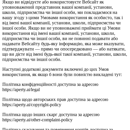
Якщо ви відвідуєте або використовуєте Вебсайт як
уповноважений представник вашої компанії, установи,
школи, підприємства чи іншої особи, ми покладаємося на
вашу згоду з цими Умовами використання як особисто, так і
від імені вашої компанії, установи, школи, підприємства чи
іншої особи. Якщо ви не уповноважені приймати ці Умови
використання від імені вашої компанії, установи, школи,
підприємства чи іншої особи, ви не повинні подавати або
надавати Вебсайту будь-яку інформацію, яка може вказувати,
підтверджувати — прямо чи опосередковано — або натякати,
що ви дієте від імені будь-якої такої компанії, установи, школи,
підприємства чи іншої особи.
Наступні додаткові документи включені до цих Умов
використання, як якщо б вони були повністю викладені тут:
Політика конфіденційності доступна за адресою
https://aperty.ai/legal
Політика щодо авторських прав доступна за адресою
https://aperty.ai/copyright-policy
Політика щодо інших скарг доступна за адресою
https://aperty.ai/other-complaint-policy
Політика скасування та повернення коштів доступна за