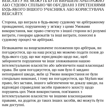
ВЕБСАЙТУ НЕ МОЖУТЬ БУТИ ВИРІШЕНІ АРБІТРАЖНО
АБО СУДОВО СПІЛЬНО ЧИ ОБ'ЄДНАНІ З ПРЕТЕНЗІЯМИ
БУДЬ-ЯКОГО ІНШОГО УЧАСНИКА АБО КОРИСТУВАЧА
ВЕБСАЙТУ.
Сторона, що виграла в будь-якому судовому чи арбітражному
провадженні, порушеному у зв'язку з цими Умовами
використання, має право стягнути з іншої сторони всі розумні
витрати, гонорари адвокатів та інші витрати, понесені в
судовому процесі чи арбітражі.
Незважаючи на вищезазначене положення про арбітраж, ви
погоджуєтеся, що на наш розсуд ми можемо подати позов до
будь-якого суду, що має юрисдикцію щодо вас, щоб
заборонити порушення чи інше зловживання нашою
інтелектуальною власністю або забезпечити наші власницькі
права. Ви цим погоджуєтеся, що нам було б завдано
непоправної шкоди, якби ці Умови використання не були
спеціально виконані, і тому ви погоджуєтеся, що Skylum має
право, без застави, іншого забезпечення чи доказу шкоди, на
відповідні справедливі засоби правового захисту щодо
порушень цих Умов використання, пов'язаних з
інтелектуальною власністю чи іншими власницькими
правами, на додаток до таких інших засобів, які можуть бути
нам доступні.