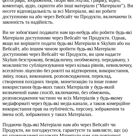
фотографії, зображення, твори мистецтва, графіку, відео,
коментарі, аудіо, скрипти або інші матеріали ("Матеріали"). Ви
несете відповідальність за всі Матеріали, які ви робите
доступними на або через Вебсайт чи Продукти, включаючи їх
законність та надійність.
Ви не зобов'язані подавати нам що-небудь або робити будь-які
Матеріали доступними через Вебсайт чи Продукти. Однак,
якщо ви вирішите подати будь-які Матеріали в Skylum або на
Вебсайт, або іншим чином зробити будь-які Матеріали
доступними через Вебсайт чи Продукти, ви цим надаєте
Skylum безстрокову, безвідкличну, необмежену, передавану, з
можливістю субліцензування через кілька рівнів, невиключну,
всесвітню ліцензію без роялті на відтворення, використання,
зміну, показ, виконання, розповсюдження, переклад,
створення похідних творів, монетизацію та інше повне
використання будь-яких таких Матеріалів у будь-який
визначений нами спосіб, включаючи, без обмежень,
розповсюдження частини чи всіх Матеріалів у будь-якому
медіаформаті через будь-які медіа-канали, а також комерційне
використання прав на публічність, персону, зображення та
імена осіб, зображених у таких Матеріалах.
Подаючи будь-які Матеріали нам або через Вебсайт чи
Продукти, ви погоджуєтеся, гарантуєте та заявляєте, що: (a)
ви уповноважені подавати Матеріали нам для повторної