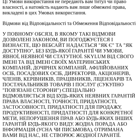
Ці Умови використання не передають вам титул чи право
власності, а натомість надають вам лише обмежені права,
викладені в цих Умовах використання.
Відмови від Відповідальності та Обмеження Відповідальності
У ПОВНОМУ ОБСЯЗІ, В ЯКОМУ ТАКІ ВІДМОВИ
ДОЗВОЛЕНІ ЗАКОНОМ, ВИ ПОГОДЖУЄТЕСЯ І
ВИЗНАЄТЕ, ЩО ВЕБСАЙТ НАДАЄТЬСЯ "ЯК Є" ТА "ЯК
ДОСТУПНО", БЕЗ БУДЬ-ЯКОЇ ГАРАНТІЇ ЧИ УМОВИ,
ЯВНОЇ, НЕЯВНОЇ ЧИ СТАТУТНОЇ. SKYLUM ВІД СВОГО
ІМЕНІ ТА ВІД ІМЕНІ СВОЇХ МАТЕРИНСЬКИХ
КОМПАНІЙ, ДОЧІРНІХ КОМПАНІЙ, АФІЛІЙОВАНИХ
ОСІБ, ПОСАДОВИХ ОСІБ, ДИРЕКТОРІВ, АКЦІОНЕРІВ,
ЧЛЕНІВ, КЕРІВНИКІВ, ПРАЦІВНИКІВ, ЛІЦЕНЗІАРІВ ТА
ПОСТАЧАЛЬНИКІВ ТОВАРІВ І ПОСЛУГ (СУКУПНО
"ПОВ'ЯЗАНІ СТОРОНИ") СПЕЦІАЛЬНО
ВІДМОВЛЯЄТЬСЯ ВІД БУДЬ-ЯКИХ НЕЯВНИХ ГАРАНТІЙ
ПРАВА ВЛАСНОСТІ, ТОЧНОСТІ, ПРИДАТНОСТІ,
ЗАСТОСОВНОСТІ, ПРИДАТНОСТІ ДЛЯ ПРОДАЖУ,
ПРОДУКТИВНОСТІ, ПРИДАТНОСТІ ДЛЯ КОНКРЕТНОЇ
МЕТИ, НЕПОРУШЕННЯ ПРАВ АБО БУДЬ-ЯКИХ ІНШИХ
ГАРАНТІЙ БУДЬ-ЯКОГО ВИДУ. ЖОДНА ПОРАДА АБО
ІНФОРМАЦІЯ (УСНА ЧИ ПИСЬМОВА), ОТРИМАНА
ВАМИ ВІД НАС, НЕ СТВОРЮЄ ЖОДНОЇ ГАРАНТІЇ.