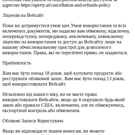
адресою https://aperty.ai/cancellation-and-refunds-policy
Ліцензія на Вебсайт
Поки ви дотримуєтеся умов цих Умов використання та всіх
включених документів, ми надаємо вам обмежену, відкличну,
неперевідступну, непередавану, неключевану, невиключну
ліцензію на використання та доступ до Вебсайту лише на
вашому обчислювальному пристрої для дозволеного
використання. Права, які не перелічені прямо, не надаються.
Прийнятність
Вам має бути понад 18 років, щоб купувати продукти або
реєструвати обліковий запис. Вам має бути понад 13 років,
щоб використовувати Вебсайт.
Незалежно від вашого віку, ви не маєте права
використовувати Вебсайти, якщо це б порушило будь-який
закон або правило США, включаючи, але не обмежуючись,
експортний контроль або обмеження.
Облікові Записи Користувача
Якщо ви відповідаєте іншим вимогам, ви можете